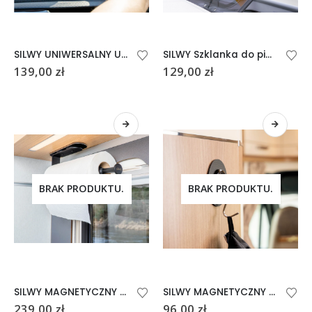
SILWY UNIWERSALNY UCHWYT DO BUTELEK I PUSZEK
SILWY Szklanka do piwa ze szkła 0,5l
139,00
zł
129,00
zł
BRAK PRODUKTU.
BRAK PRODUKTU.
SILWY MAGNETYCZNY UCHWYT NA RĘCZNIK PAPIEROWY
SILWY MAGNETYCZNY HACZYK CZARNY DO 0,8 kg
239,00
zł
96,00
zł