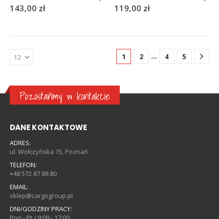
143,00
zł
119,00
zł
…
1
2
4
5
Pozostańmy w kontakcie
DANE KONTAKTOWE
ADRES:
ul. Wołczyńska 15, Poznań
TELEFON:
+48 572 87 88 80
EMAIL:
sklep@cargogroup.pl
DNI/GODZINY PRACY:
Pon - Pt / 9:00 - 17:00