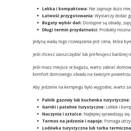
Lekka i kompaktowa:
Nie zajmuje dużo miej
Łatwość przygotowania:
Wystarczy dodać go
Bogaty wyb
ór dań:
Dostępne są obiady, zupy,
Długi termin przydatnoś
ci:
Produkty można p
Jedyną wadą tego rozwiązania jest cena, która by
Jeśli chcesz zaoszczędzić lub preferujesz bardziej
Jeśli masz miejsce w bagażu, warto zabrać domowe 
komfort domowego obiadu na świeżym powietrzu
Aby jedzenie na kempingu było wygodne, warto za
Palnik gazowy lub kuchenka turystyczna:
Garnki i patelnie turystyczne:
Lekkie i komp
Naczynia i sztuć
ce:
Najlepiej sprawdzają się
Termos na jedzenie i napoje:
Pomaga utrzy
Lod
ówka turystyczna lub torba termiczna