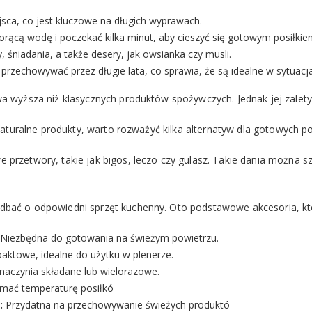
sca, co jest kluczowe na długich wyprawach.
rącą wodę i poczekać kilka minut, aby cieszyć się gotowym posiłkie
 śniadania, a także desery, jak owsianka czy musli.
rzechowywać przez długie lata, co sprawia, że są idealne w sytuacj
wa wyższa niż klasycznych produktów spożywczych. Jednak jej zalet
 naturalne produkty, warto rozważyć kilka alternatyw dla gotowych po
przetwory, takie jak bigos, leczo czy gulasz. Takie dania można s
.
dbać o odpowiedni sprzęt kuchenny. Oto podstawowe akcesoria, kt
Niezbędna do gotowania na świeżym powietrzu.
aktowe, idealne do użytku w plenerze.
 naczynia składane lub wielorazowe.
mać temperaturę posiłkó
:
Przydatna na przechowywanie świeżych produktó