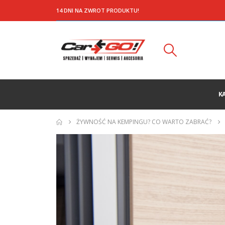
14 DNI NA ZWROT PRODUKTU!
K
ŻYWNOŚĆ NA KEMPINGU? CO WARTO ZABRAĆ?