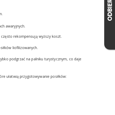
m.
ach awaryjnych.
y często rekompensują wyższy koszt.
siłków liofilizowanych.
zybko podgrzać na palniku turystycznym, co daje
óre ułatwią przygotowywanie posiłków: