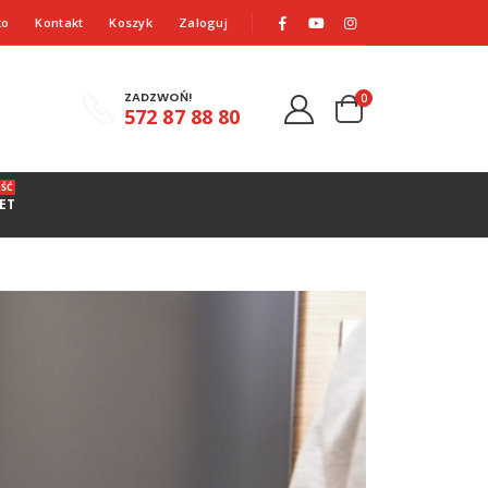
to
Kontakt
Koszyk
Zaloguj
ZADZWOŃ!
0
572 87 88 80
ŚĆ
ET