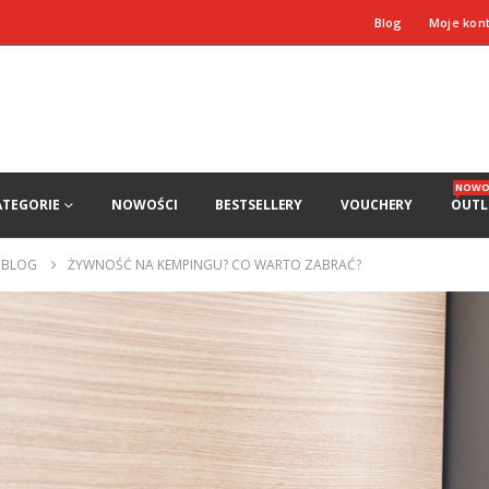
Blog
Moje kon
NOWO
ATEGORIE
NOWOŚCI
BESTSELLERY
VOUCHERY
OUTL
BLOG
ŻYWNOŚĆ NA KEMPINGU? CO WARTO ZABRAĆ?