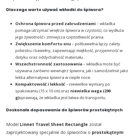
Dlaczego warto używać wkładki do śpiwora?
Ochrona śpiwora przed zabrudzeniami
– wkładka
pomaga utrzymać wnętrze śpiwora w czystości, co wydłuża
jego żywotność i zmniejsza częstotliwość prania.
Zwiększenie komfortu snu
– polibawełna łączy zalety
poliestru i bawełny, zapewniając miękkość, przyjemność w
dotyku oraz oddychalność materiału.
Wszechstronność zastosowania
– wkładka może być
używana zarówno wewnątrz śpiwora, jak i samodzielnie jako
lekka alternatywa śpiwora w ciepłe noce.
Kompaktowość i lekkość
– niewielkie wymiary po
spakowaniu (15 x 10 cm) oraz
niewielka waga (290
g)
sprawiają, że wkładka jest łatwa do transportu.
Doskonałe dopasowanie do śpiworów prostokątnych
Model
Linnet Travel Sheet Rectangle
został
zaprojektowany specjalnie do śpiworów o
prostokątnym