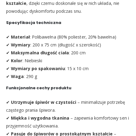
kształcie
, dzięki czemu doskonale się w nich układa, nie
powodując dyskomfortu podczas snu.
Specyfikacja techniczna
✔
Materiał
: Polibawełna (80% poliester, 20% bawełna)
✔
Wymiary
: 200 x 75 cm (długość x szerokość)
✔
Maksymalna długość ciała
: 200 cm
✔
Kolor
: Niebieski
✔
Wymiary po spakowaniu
: 15 x 10 cm
✔
Waga
: 290 g
Funkcjonalne cechy produktu
✔
Utrzymuje śpiwór w czystości
– minimalizuje potrzebę
częstego prania śpiwora.
✔
Miękka i wygodna tkanina
– zapewnia komfortowy sen i
przyjemność użytkowania.
✔
Pasuje do śpiworów o prostokątnym kształcie
–