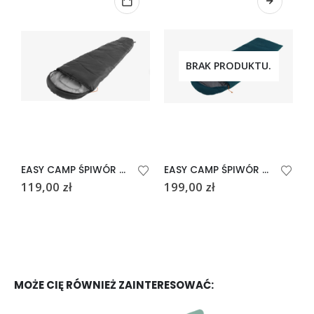
BRAK PRODUKTU.
EASY CAMP ŚPIWÓR STARLING MUMMY 8°C CZARNY
EASY CAMP ŚPIWÓR RAVEN I SQUARE 2°C
119,00
zł
199,00
zł
2
MOŻE CIĘ RÓWNIEŻ ZAINTERESOWAĆ: