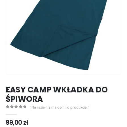
EASY CAMP WKŁADKA DO
ŚPIWORA
( Na razie nie ma opinii o produkcie. )
0
out of 5
99,00
zł