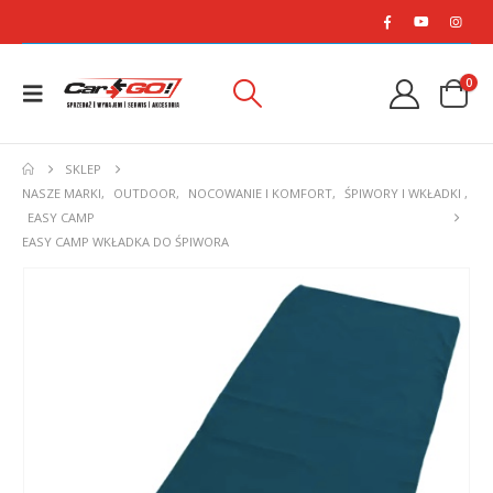
0
SKLEP
NASZE MARKI
,
OUTDOOR
,
NOCOWANIE I KOMFORT
,
ŚPIWORY I WKŁADKI
,
EASY CAMP
EASY CAMP WKŁADKA DO ŚPIWORA