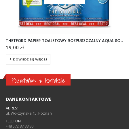
THETFORD PAPIER TOALETOWY ROZPUSZCZALNY AQUA SOFT 6 ROLEK
19,00
zł
DOWIEDZ SIĘ WIĘCEJ
Pozostańmy w kontakcie
DANE KONTAKTOWE
ADRES:
ul. Wołczyńska 15, Poznań
TELEFON:
+48 572 87 88 80