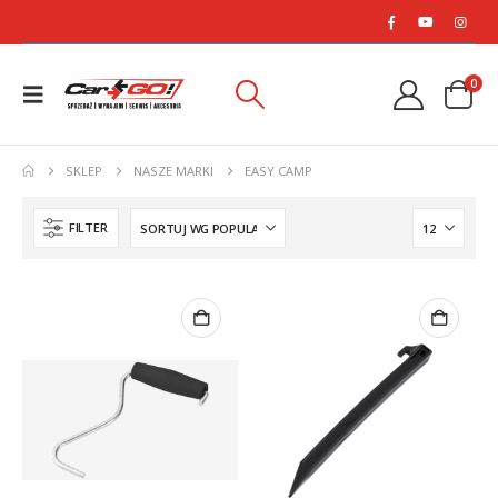
0
SKLEP
NASZE MARKI
EASY CAMP
FILTER