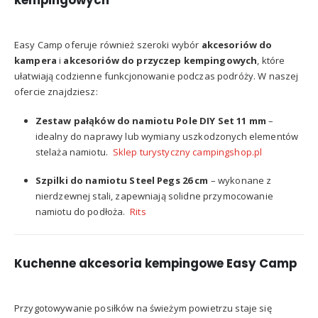
kempingowych
Easy Camp oferuje również szeroki wybór
akcesoriów do
kampera
i
akcesoriów do przyczep kempingowych
, które
ułatwiają codzienne funkcjonowanie podczas podróży.
W naszej
ofercie znajdziesz:
Zestaw pałąków do namiotu Pole DIY Set 11 mm
–
idealny do naprawy lub wymiany uszkodzonych elementów
stelaża namiotu.
​
Sklep turystyczny campingshop.pl
Szpilki do namiotu Steel Pegs 26 cm
–
wykonane z
nierdzewnej stali, zapewniają solidne przymocowanie
namiotu do podłoża.
​
Rits
Kuchenne akcesoria kempingowe Easy Camp
Przygotowywanie posiłków na świeżym powietrzu staje się