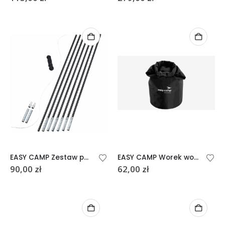
EASY CAMP Zestaw pałąków do namiotu DIY 12,5mm
EASY CAMP Worek wodoszczelny M
90,00
zł
62,00
zł