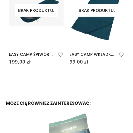
BRAK PRODUKTU.
BRAK PRODUKTU.
EASY CAMP ŚPIWÓR RAVEN I SQUARE 2°C
EASY CAMP WKŁADKA DO ŚPIWORA
199,00
zł
99,00
zł
3
MOŻE CIĘ RÓWNIEŻ ZAINTERESOWAĆ: