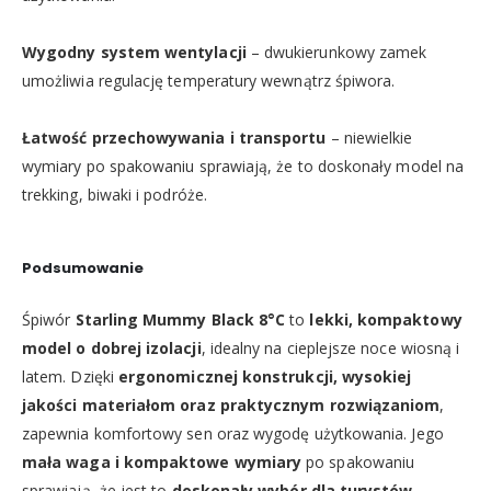
Wygodny system wentylacji
– dwukierunkowy zamek
umożliwia regulację temperatury wewnątrz śpiwora.
Łatwość przechowywania i transportu
– niewielkie
wymiary po spakowaniu sprawiają, że to doskonały model na
trekking, biwaki i podróże.
Podsumowanie
Śpiwór
Starling Mummy Black 8°C
to
lekki, kompaktowy
model o dobrej izolacji
, idealny na cieplejsze noce wiosną i
latem. Dzięki
ergonomicznej konstrukcji, wysokiej
jakości materiałom oraz praktycznym rozwiązaniom
,
zapewnia komfortowy sen oraz wygodę użytkowania. Jego
mała waga i kompaktowe wymiary
po spakowaniu
sprawiają, że jest to
doskonały wybór dla turystów,