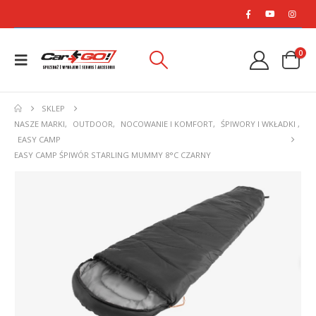
0
SKLEP
NASZE MARKI
,
OUTDOOR
,
NOCOWANIE I KOMFORT
,
ŚPIWORY I WKŁADKI
,
EASY CAMP
EASY CAMP ŚPIWÓR STARLING MUMMY 8°C CZARNY