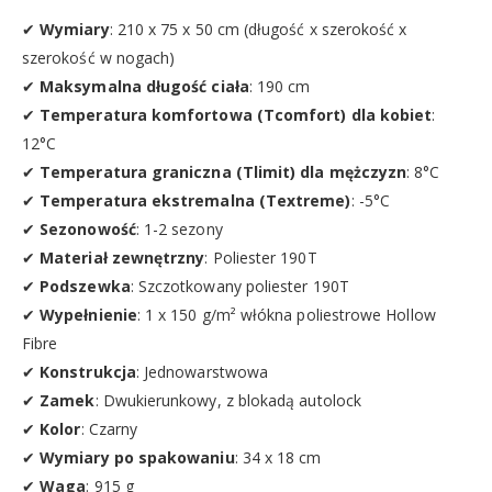
✔
Wymiary
: 210 x 75 x 50 cm (długość x szerokość x
szerokość w nogach)
✔
Maksymalna długość ciała
: 190 cm
✔
Temperatura komfortowa (Tcomfort) dla kobiet
:
12°C
✔
Temperatura graniczna (Tlimit) dla mężczyzn
: 8°C
✔
Temperatura ekstremalna (Textreme)
: -5°C
✔
Sezonowość
: 1-2 sezony
✔
Materiał zewnętrzny
: Poliester 190T
✔
Podszewka
: Szczotkowany poliester 190T
✔
Wypełnienie
: 1 x 150 g/m² włókna poliestrowe Hollow
Fibre
✔
Konstrukcja
: Jednowarstwowa
✔
Zamek
: Dwukierunkowy, z blokadą autolock
✔
Kolor
: Czarny
✔
Wymiary po spakowaniu
: 34 x 18 cm
✔
Waga
: 915 g