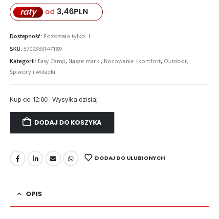
3,46
PLN
raty
od
Dostępność:
Pozostało tylko: 1
SKU:
5709388147189
Kategorii:
Easy Camp
,
Nasze marki
,
Nocowanie i komfort
,
Outdoor
,
Śpiwory i wkładki
Kup do 12:00 - Wysyłka dzisiaj
DODAJ DO KOSZYKA
DODAJ DO ULUBIONYCH
OPIS