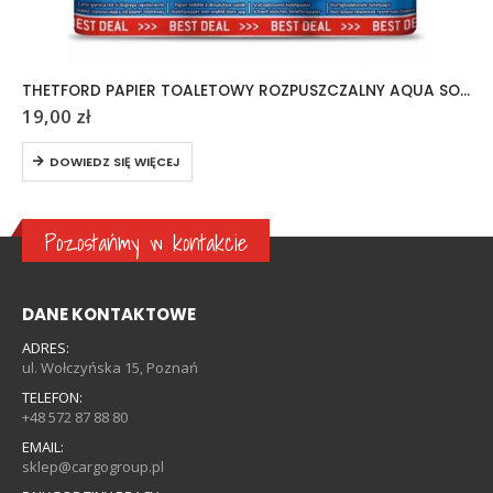
THETFORD PAPIER TOALETOWY ROZPUSZCZALNY AQUA SOFT 6 ROLEK
19,00
zł
DOWIEDZ SIĘ WIĘCEJ
Pozostańmy w kontakcie
DANE KONTAKTOWE
ADRES:
ul. Wołczyńska 15, Poznań
TELEFON:
+48 572 87 88 80
EMAIL:
sklep@cargogroup.pl