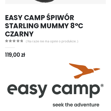
EASY CAMP ŚPIWÓR
STARLING MUMMY 8°C
CZARNY
( Na razie nie ma opinii o produkcie. )
0
out of 5
119,00
zł