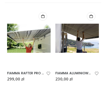
FIAMMA RAFTER PRO 144-265
FIAMMA ALUMINIOWY RAFTER MARKIZY F45/65/80
299,00
zł
230,00
zł
1