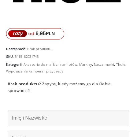
6,95
PLN
raty
od
Dostępność:
Brak produktu.
SKU:
5415182031745
Kategorii:
Akcesoria do markiz i namiotów
,
Markizy
,
Nasze marki
,
Thule
,
Wyposażenie kampera i przyczepy
Brak produktu?
Zapytaj, kiedy możemy go dla Ciebie
sprowadzić!