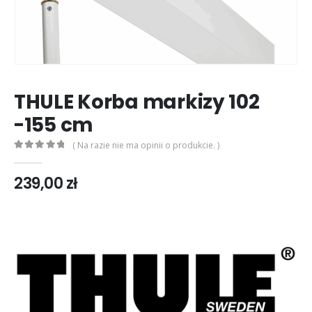
THULE Korba markizy 102
-155 cm
( Na razie nie ma opinii o produkcie. )
0
out of 5
239,00
zł