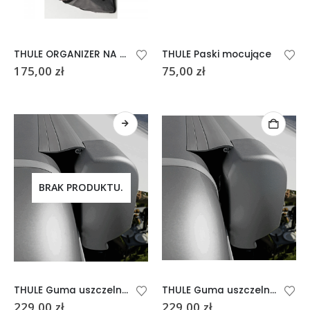
THULE ORGANIZER NA BUTY DO KAMPERA PRZYCZEPY SHOE
THULE Paski mocujące
175,00
zł
75,00
zł
BRAK PRODUKTU.
THULE Guma uszczelniająca 4M 5 cm
THULE Guma uszczelniająca 4M 8 cm
229,00
zł
229,00
zł