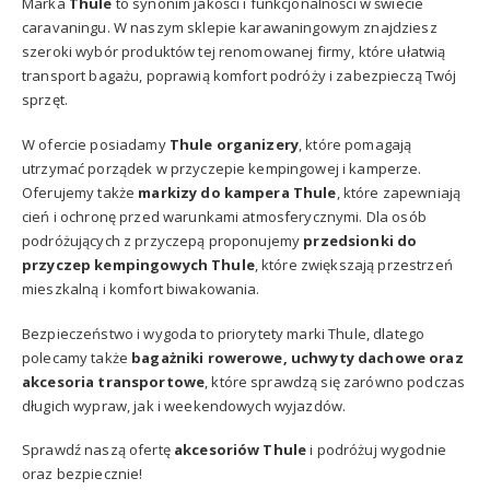
Marka
Thule
to synonim jakości i funkcjonalności w świecie
caravaningu. W naszym sklepie karawaningowym znajdziesz
szeroki wybór produktów tej renomowanej firmy, które ułatwią
transport bagażu, poprawią komfort podróży i zabezpieczą Twój
sprzęt.
W ofercie posiadamy
Thule organizery
, które pomagają
utrzymać porządek w przyczepie kempingowej i kamperze.
Oferujemy także
markizy do kampera Thule
, które zapewniają
cień i ochronę przed warunkami atmosferycznymi. Dla osób
podróżujących z przyczepą proponujemy
przedsionki do
przyczep kempingowych Thule
, które zwiększają przestrzeń
mieszkalną i komfort biwakowania.
Bezpieczeństwo i wygoda to priorytety marki Thule, dlatego
polecamy także
bagażniki rowerowe, uchwyty dachowe oraz
akcesoria transportowe
, które sprawdzą się zarówno podczas
długich wypraw, jak i weekendowych wyjazdów.
Sprawdź naszą ofertę
akcesoriów Thule
i podróżuj wygodnie
oraz bezpiecznie!