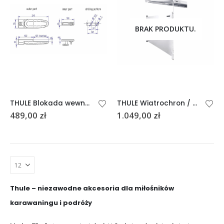
BRAK PRODUKTU.
THULE Blokada wewnętrzna LOCK
THULE Wiatrochron / Panel boczny Windscreen 300×140
489,00
zł
1.049,00
zł
Thule – niezawodne akcesoria dla miłośników
karawaningu i podróży