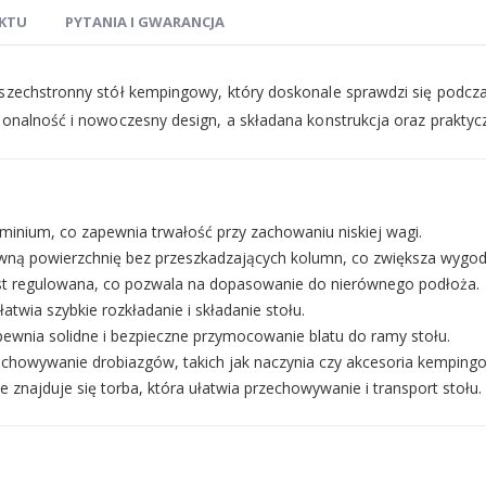
KTU
PYTANIA I GWARANCJA
 wszechstronny stół kempingowy, który doskonale sprawdzi się podcz
jonalność i nowoczesny design, a składana konstrukcja oraz praktycz
inium, co zapewnia trwałość przy zachowaniu niskiej wagi.
wną powierzchnię bez przeszkadzających kolumn, co zwiększa wygod
est regulowana, co pozwala na dopasowanie do nierównego podłoża.
twia szybkie rozkładanie i składanie stołu.
wnia solidne i bezpieczne przymocowanie blatu do ramy stołu.
echowywanie drobiazgów, takich jak naczynia czy akcesoria kemping
 znajduje się torba, która ułatwia przechowywanie i transport stołu.