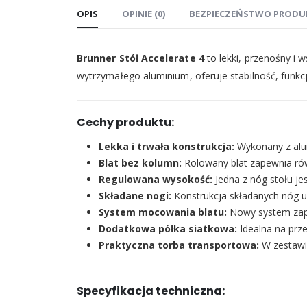
OPIS
OPINIE (0)
BEZPIECZEŃSTWO PRODU
Brunner Stół Accelerate 4
to lekki, przenośny i
wytrzymałego aluminium, oferuje stabilność, funkc
Cechy produktu:
Lekka i trwała konstrukcja:
Wykonany z alum
Blat bez kolumn:
Rolowany blat zapewnia ró
Regulowana wysokość:
Jedna z nóg stołu j
Składane nogi:
Konstrukcja składanych nóg uła
System mocowania blatu:
Nowy system zape
Dodatkowa półka siatkowa:
Idealna na prz
Praktyczna torba transportowa:
W zestawie
Specyfikacja techniczna: