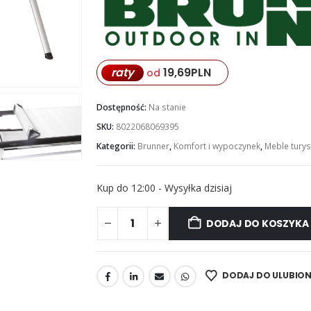
raty
19,69
PLN
od
Dostępność:
Na stanie
SKU:
8022068069395
Kategorii:
Brunner
,
Komfort i wypoczynek
,
Meble turys
Kup do 12:00 - Wysyłka dzisiaj
DODAJ DO KOSZYKA
DODAJ DO ULUBIO