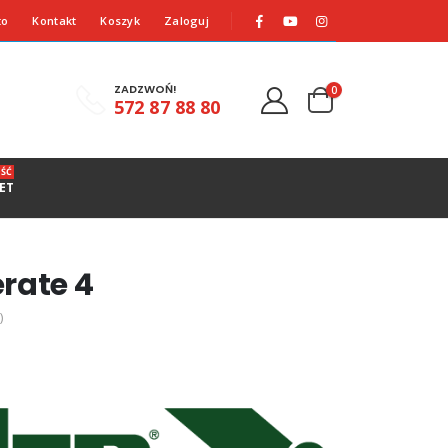
to
Kontakt
Koszyk
Zaloguj
ZADZWOŃ!
0
572 87 88 80
ŚĆ
ET
rate 4
)