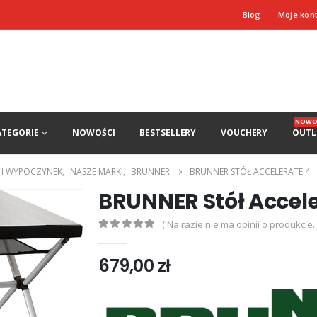
Blog
Moje kon
NOWO
ATEGORIE
NOWOŚCI
BESTSELLERY
VOUCHERY
OUTL
 I WYPOCZYNEK
,
NASZE MARKI
,
BRUNNER
BRUNNER STÓŁ ACCELERATE 4
BRUNNER Stół Accele
( Na razie nie ma opinii o produkcie. 
0
out of 5
679,00
zł