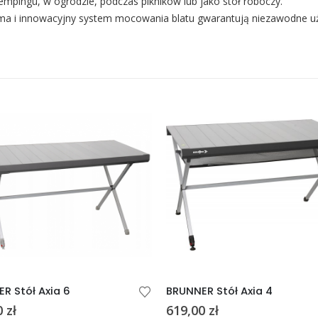
empingu, w ogrodzie, podczas pikników lub jako stół roboczy.
ma i innowacyjny system mocowania blatu gwarantują niezawodne u
R Stół Axia 6
BRUNNER Stół Axia 4
0
zł
619,00
zł