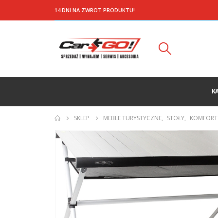
14 DNI NA ZWROT PRODUKTU!
K
SKLEP
MEBLE TURYSTYCZNE
,
STOŁY
,
KOMFORT