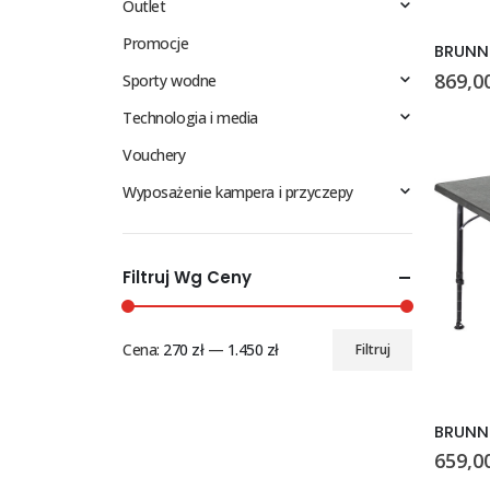
Outlet
Promocje
BRUNNE
869,0
Sporty wodne
Technologia i media
Vouchery
Wyposażenie kampera i przyczepy
Filtruj Wg Ceny
Cena:
270 zł
—
1.450 zł
Filtruj
Cena
Cena
min
max
BRUNN
659,0