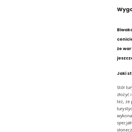
Wygo
Biwako
cenici
że war
jeszcz
Jaki s
Stół tu
złożyć 
też, że
turysty
wykonan
specjal
słonecz