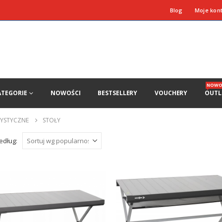
Blog
Moje kon
NOWO
ATEGORIE
NOWOŚCI
BESTSELLERY
VOUCHERY
OUTL
RYSTYCZNE
STOŁY
edług: