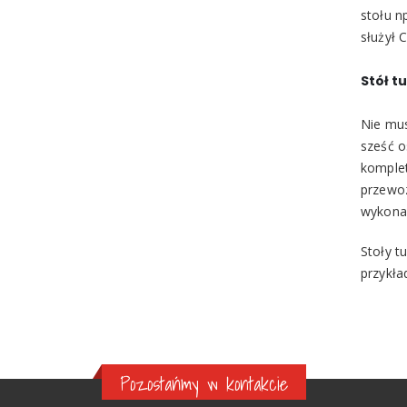
stołu n
służył C
Stół t
Nie mus
sześć o
komplet
przewoz
wykonan
Stoły t
przykła
Pozostańmy w kontakcie