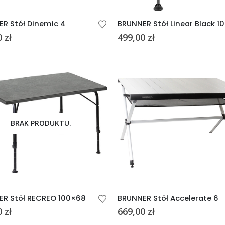
R Stół Dinemic 4
BRUNNER Stół Linear Black 1
0
zł
499,00
zł
BRAK PRODUKTU.
ER Stół RECREO 100×68
BRUNNER Stół Accelerate 6
0
zł
669,00
zł