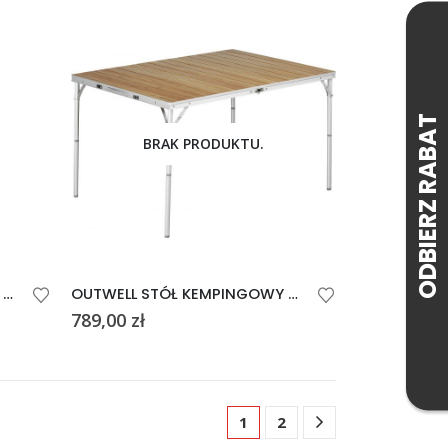
BRAK PRODUKTU.
OUTWELL STÓŁ KEMPINGOWY CUSTER M
OUTWELL STÓŁ KEMPINGOWY CALLGARY L
789,00
zł
1
2