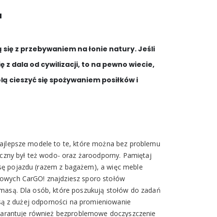
u
się z przebywaniem na łonie natury. Jeśli
 dala od cywilizacji, to na pewno wiecie,
lą cieszyć się spożywaniem posiłków i
Najlepsze modele to te, które można bez problemu
yczny był też wodo- oraz żaroodporny. Pamiętaj
sę pojazdu (razem z bagażem), a więc meble
gowych CarGO! znajdziesz sporo stołów
 masą. Dla osób, które poszukują stołów do zadań
e są z dużej odporności na promieniowanie
 gwarantuje również bezproblemowe doczyszczenie