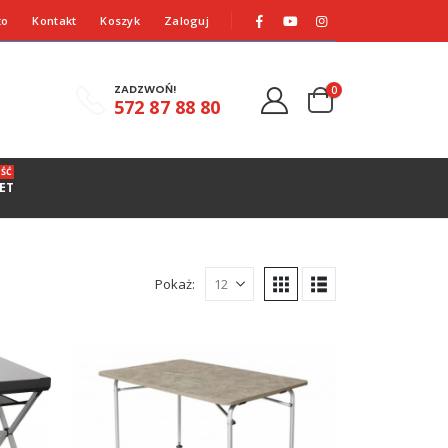
to
Kontakt
Koszyk
Zaloguj
ZADZWOŃ!
0
572 87 88 80
ŚĆ
ET
Pokaż: