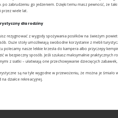
p. po zabrudzeniu go jedzeniem. Dzięki temu masz pewność, że taki
i przez wiele lat.
urystyczny dla rodziny
isz rezygnować z wygody spożywania posiłków na świeżym powiet
sób. Duże stoły umożliwiają swobodne korzystanie z mebli turysty
u polecamy nasze lekkie krzesła do kampera albo przyczepy kempi
ić w bezpieczny sposób. Jeśli szukasz maksymalnie praktycznych r
ymi z siatki – ułatwiają one przechowywanie dziecięcych zabawek
urystyczne są na tyle wygodne w przewożeniu, że można je śmiało w
d na działce rekreacyjnej.