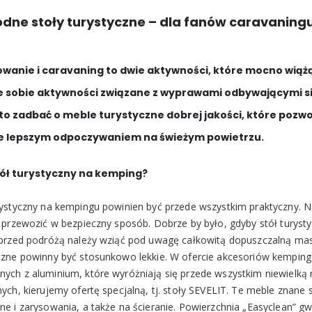
dne stoły turystyczne – dla fanów caravaning
wanie i caravaning to dwie aktywności, które mocno wiążą 
e sobie aktywności związane z wyprawami odbywającymi się z
to zadbać o meble turystyczne dobrej jakości, które pozwo
e lepszym odpoczywaniem na świeżym powietrzu.
tół turystyczny na kemping?
rystyczny na kempingu powinien być przede wszystkim praktyczny. 
i przewozić w bezpieczny sposób. Dobrze by było, gdyby stół turyst
 przed podróżą należy wziąć pod uwagę całkowitą dopuszczalną ma
czne powinny być stosunkowo lekkie. W ofercie akcesoriów kempin
ych z aluminium, które wyróżniają się przede wszystkim niewielką
nych, kierujemy ofertę specjalną, tj. stoły SEVELIT. Te meble znan
ne i zarysowania, a także na ścieranie. Powierzchnia „Easyclean”