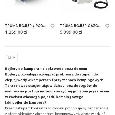
TRUMA BOJLER / PODGRZEWACZ WODY Therme TT2
TRUMA BOJLER GAZOWO-ELEKTRYCZNY ABO TB
1.259,00
zł
5.399,00
zł
Bojlery do kampera – ciepła woda poza domem
Bojlery pozwalają rozwiązać problem z dostępem do
ciepłej wody w kamperach i przyczepach kempingowych.
Teraz nawet stacjonując w dziczy, bez dostępów do
mediów na postoju możesz cieszyć się gorącym prysznicem
w zaciszu własnego pojazdu kempingowego!
Jaki bojler do kampera?
Przed zakupem konkretnego modelu proponujemy zapoznać się
z ofertą sklepów z akcesoriami kempingowymi. Warto wiedzieć,