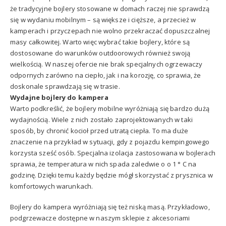
że tradycyjne bojlery stosowane w domach raczej nie sprawdzą
się w wydaniu mobilnym – są większe i cięższe, a przecież w
kamperach i przyczepach nie wolno przekraczać dopuszczalnej
masy całkowitej. Warto więc wybrać takie bojlery, które są
dostosowane do warunków outdoorowych również swoją
wielkością. W naszej ofercie nie brak specjalnych ogrzewaczy
odpornych zarówno na ciepło, jak i na korozję, co sprawia, że
doskonale sprawdzają się w trasie.
Wydajne bojlery do kampera
Warto podkreślić, że bojlery mobilne wyróżniają się bardzo dużą
wydajnością. Wiele z nich zostało zaprojektowanych w taki
sposób, by chronić kocioł przed utratą ciepła. To ma duże
znaczenie na przykład w sytuacji, gdy z pojazdu kempingowego
korzysta sześć osób. Specjalna izolacja zastosowana w bojlerach
sprawia, że temperatura w nich spada zaledwie o o 1 ° C na
godzinę. Dzięki temu każdy będzie mógł skorzystać z prysznica w
komfortowych warunkach.
Bojlery do kampera wyróżniają się też niską masą. Przykładowo,
podgrzewacze dostępne w naszym sklepie z akcesoriami