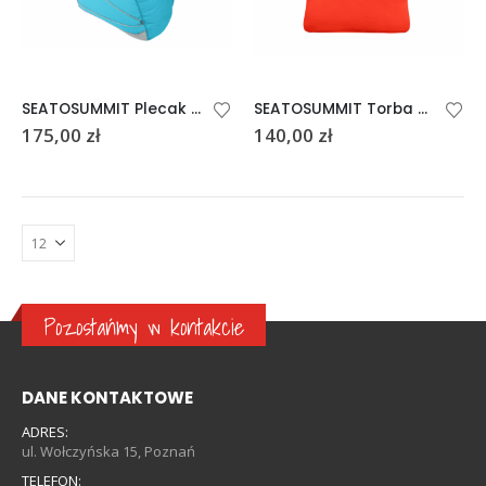
SEATOSUMMIT Plecak Lekki 22L Błętkitno-szary Blue Atoll
SEATOSUMMIT Torba na zakupy 30L Pomarańczowa Lekka Wytrzymała
175,00
zł
140,00
zł
Pozostańmy w kontakcie
DANE KONTAKTOWE
ADRES:
ul. Wołczyńska 15, Poznań
TELEFON: