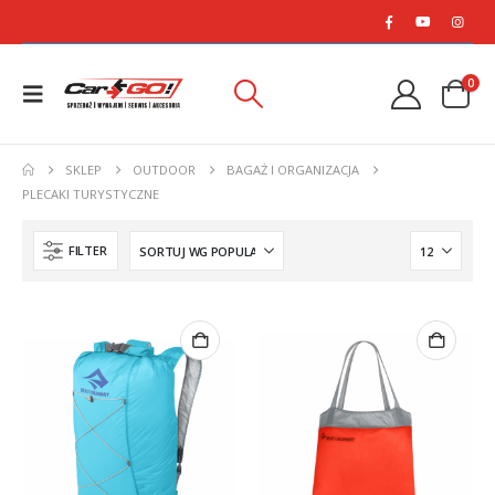
0
SKLEP
OUTDOOR
BAGAŻ I ORGANIZACJA
PLECAKI TURYSTYCZNE
FILTER