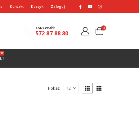
to
Kontakt
Koszyk
Zaloguj
ZADZWOŃ!
0
572 87 88 80
ŚĆ
ET
Pokaż: