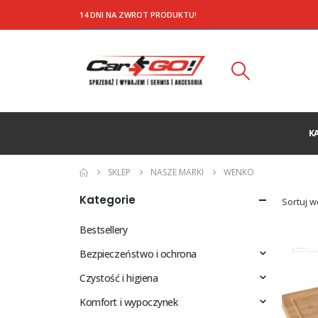
14 DNI NA ZWROT PRODUKTU!
K
SKLEP
NASZE MARKI
WENKO
Kategorie
Sortuj w
Bestsellery
Bezpieczeństwo i ochrona
Czystość i higiena
Komfort i wypoczynek