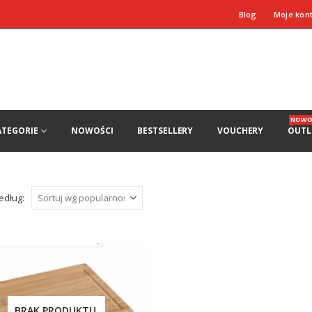
Blog
Moje kon
NOWO
ATEGORIE
NOWOŚCI
BESTSELLERY
VOUCHERY
OUTL
edług:
BRAK PRODUKTU.