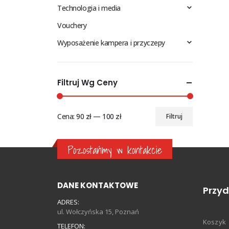
Technologia i media
Vouchery
Wyposażenie kampera i przyczepy
Filtruj Wg Ceny
Cena:
90 zł
—
100 zł
Filtruj
Cena
Cena
min
max
Pozostańmy w kontakcie
DANE KONTAKTOWE
Przyd
ADRES:
ul. Wołczyńska 15, Poznań
Koszyk
TELEFON: