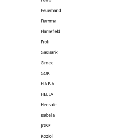
Feuerhand
Fiamma
Flamefield
Froli
GasBank
Gimex
GOK
H.A.B.A
HELLA
Heosafe
Isabella
JOBE
Koziol