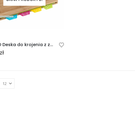
WENKO Deska do krojenia z zestawem 4 mat
zł