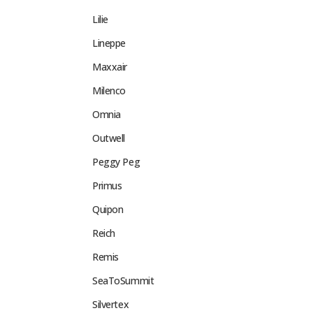
Lilie
Lineppe
Maxxair
Milenco
Omnia
Outwell
Peggy Peg
Primus
Quipon
Reich
Remis
SeaToSummit
Silvertex