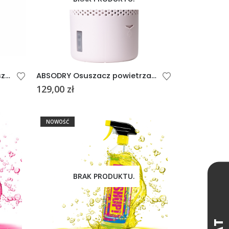
YACHTICON Tabletki do czyszczenia zbiornika z woda czystą
ABSODRY Osuszacz powietrza Duo Family Series 6, różowy
129,00
zł
NOWOŚĆ
BRAK PRODUKTU.