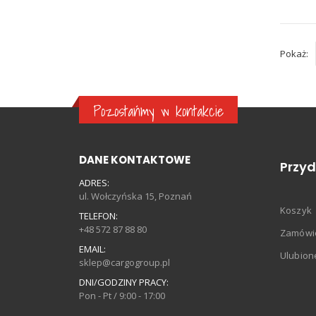
Pokaż:
Pozostańmy w kontakcie
DANE KONTAKTOWE
Przyd
ADRES:
ul. Wołczyńska 15, Poznań
Koszyk
TELEFON:
+48 572 87 88 80
Zamówi
EMAIL:
Ulubion
sklep@cargogroup.pl
DNI/GODZINY PRACY:
Pon - Pt / 9:00 - 17:00