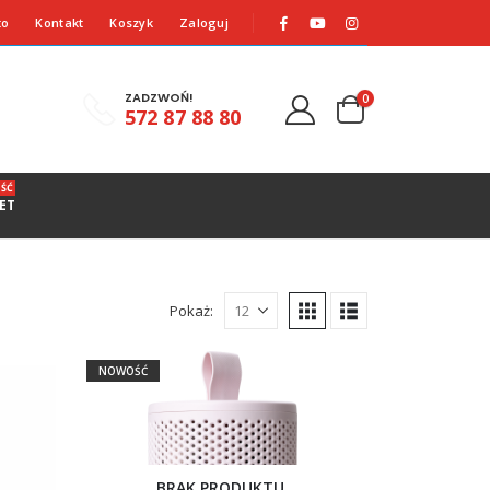
to
Kontakt
Koszyk
Zaloguj
ZADZWOŃ!
0
572 87 88 80
ŚĆ
ET
Pokaż:
NOWOŚĆ
BRAK PRODUKTU.