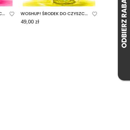
WOSHUP! ŚRODEK DO CZYSZCZENIA ROWERÓW BIKE WOSHER 1L
WOSHUP! ŚRODEK DO CZYSZCZENIA ZEWNĘTRZNEGO POJAZDU CAMPING CLEANER 1L
49,00
zł