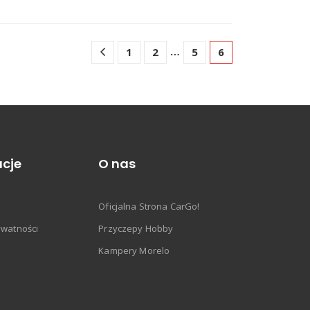
…
1
2
5
6
cje
O nas
Oficjalna Strona CarGo!
ywatności
Przyczepy Hobby
Kampery Morelo