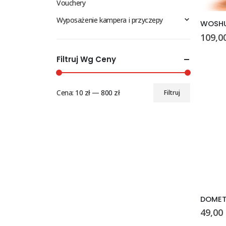
Vouchery
Wyposażenie kampera i przyczepy
109,0
Filtruj Wg Ceny
Cena:
10 zł
—
800 zł
Filtruj
Cena
Cena
min
max
49,00