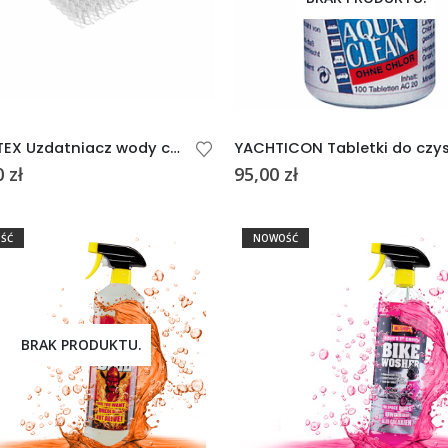
SILVERTEX Uzdatniacz wody czystej do 320L
0
zł
95,00
zł
ŚĆ
NOWOŚĆ
BRAK PRODUKTU.