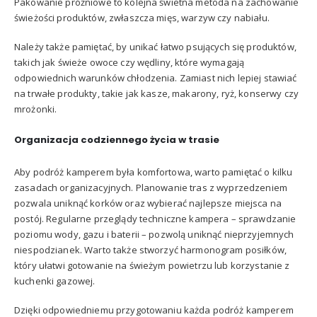
Pakowanie próżniowe to kolejna świetna metoda na zachowanie
świeżości produktów, zwłaszcza mięs, warzyw czy nabiału.
Należy także pamiętać, by unikać łatwo psujących się produktów,
takich jak świeże owoce czy wędliny, które wymagają
odpowiednich warunków chłodzenia. Zamiast nich lepiej stawiać
na trwałe produkty, takie jak kasze, makarony, ryż, konserwy czy
mrożonki.
Organizacja codziennego życia w trasie
Aby podróż kamperem była komfortowa, warto pamiętać o kilku
zasadach organizacyjnych. Planowanie tras z wyprzedzeniem
pozwala uniknąć korków oraz wybierać najlepsze miejsca na
postój. Regularne przeglądy techniczne kampera – sprawdzanie
poziomu wody, gazu i baterii – pozwolą uniknąć nieprzyjemnych
niespodzianek. Warto także stworzyć harmonogram posiłków,
który ułatwi gotowanie na świeżym powietrzu lub korzystanie z
kuchenki gazowej.
Dzięki odpowiedniemu przygotowaniu każda podróż kamperem