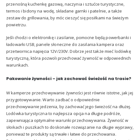
przenośną kuchenkę gazową, naczynia i sztućce turystyczne,
termos i bidony na wodę, składane garnki i patelnie, a także
zestaw do grillowania, by móc cieszyć się posiłkami na świeżym
powietrzu.
Jeśli chodzi o elektronikę i zasilanie, pomocne będą powerbanki i
ładowarki USB, panele słoneczne do zasilania kampera oraz
przetwornica napięcia 12V/230V. Dobrze jest także mieć lodówkę
turystyczną, która pozwoli przechować żywność w odpowiednich
warunkach.
Pakowanie żywnoś
ci
– jak zachować świeżość na trasie?
W kamperze przechowywanie żywności jest równie istotne, jak jej
przygotowywanie. Warto zadbać o odpowiednie
przechowywanie jedzenia, by zachować jego świeżość na dłużej.
Lodówka turystyczna to najlepsza opcja na długie podróże,
zapewniająca optymalne warunki przechowywania. Żywność w
słoikach i puszkach to doskonałe rozwiązanie na długie wyprawy,
ponieważ te produkty są trwałe i łatwe do przechowania.