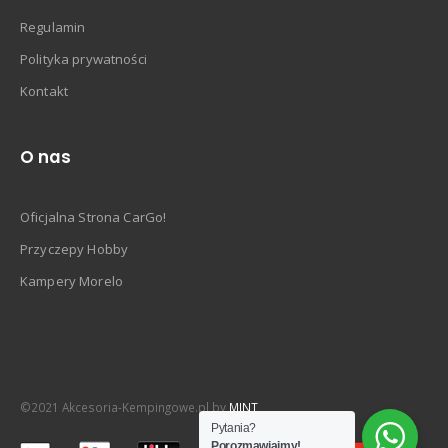
Regulamin
Polityka prywatności
Kontakt
O nas
Oficjalna Strona CarGo!
Przyczepy Hobby
Kampery Morelo
©2021 Akcesoria-Kempingowe.pl by
MINT
Pytania?
Porozmawiajmy!