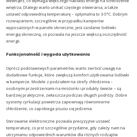
wewnątrz, co wymaga większego nakładu energii na schłodzenie
wnętrza. Dlatego warto unikać częstego otwierania, a także
ustawić odpowiednią temperaturę – optymalna to 3-5°C. Dobrym
rozwiązaniem, szczególnie w przypadku kamperów
wyposażonych w panele słoneczne, jest zasilanie lodówki
energią słoneczną, co pozwala na jeszcze większą oszczędność
energii.
Funkcjonalność i wygoda użytkowania
Oprócz podstawowych parametrów, warto zwrócić uwagę na
dodatkowe funkcje, które zwiększą komfort użytkowania lodówki
w kamperze. Modele z podziałem na strefy chłodzenia –
osobnymi przestrzeniami na mrożonki i produkty świeże – są
bardziej praktyczne, zwłaszcza podczas długich podróży. Dobre
systemy cyrkulacji powietrza zapewniają równomierne
chłodzenie, co zapobiega psuciu się jedzenia.
Sterowanie elektroniczne pozwala precyzyjnie ustawić
temperaturę, co jest szczególnie przydatne, gdy zależy nam na
utrzymaniu odpowiednich warunków dla różnych rodzajów