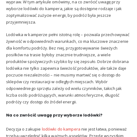
wypraw. W tym artykule omówimy, na co zwrócić uwagę przy
wyborze lodówki do kampera, jakie są dostępne rodzaje i jak
zoptymalizować zużycie energii, by podróż była jeszcze
przyjemniejsza.
Lodówka w kamperze pełni istotną rolę – pozwala przechowywać
żywność w odpowiednich warunkach, co ma kluczowe znaczenie
dla komfortu podróży. Bez niej, przygotowywanie świeżych
posiłków na trasie byłoby znacznie trudniejsze, a wiele
produktów spożywczych szybko by się zepsuło. Dobrze dobrana
lodówka nie tylko zapewnia świeżość produktów, ale także daje
poczucie niezależności – nie musimy martwić się o dostęp do
sklepów czy restauracji w odległych miejscach. Wybór
odpowiedniego sprzętu zależy od wielu czynników, takich jak
liczba osób podróżujących, warunki atmosferyczne, długość
podróży czy dostęp do źródeł energii.
Na co zwr
ó
cić uwagę przy wyborze lod
ó
wki?
Decyzja o zakupie
lodówki do kampera
nie jest łatwa, ponieważ
trzeba uwzględnić kilka ważnych aspektów. Przede wszystkim,