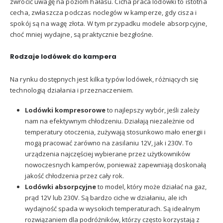
zwrócić uwagę na poziom hałasu. Cicha praca lodówki to istotna
cecha, zwłaszcza podczas noclegów w kamperze, gdy cisza i
spokój są na wagę złota. W tym przypadku modele absorpcyjne,
choć mniej wydajne, są praktycznie bezgłośne.
Rodzaje lod
ó
wek do kampera
Na rynku dostępnych jest kilka typów lodówek, różniących się
technologią działania i przeznaczeniem.
Lod
ówki kompresorowe
to najlepszy wybór, jeśli zależy
nam na efektywnym chłodzeniu. Działają niezależnie od
temperatury otoczenia, zużywają stosunkowo mało energii i
mogą pracować zarówno na zasilaniu 12V, jak i 230V. To
urządzenia najczęściej wybierane przez użytkowników
nowoczesnych kamperów, ponieważ zapewniają doskonałą
jakość chłodzenia przez cały rok.
Lod
ówki absorpcyjne
to model, który może działać na gaz,
prąd 12V lub 230V. Są bardzo ciche w działaniu, ale ich
wydajność spada w wysokich temperaturach. Są idealnym
rozwiązaniem dla podróżników, którzy często korzystają z