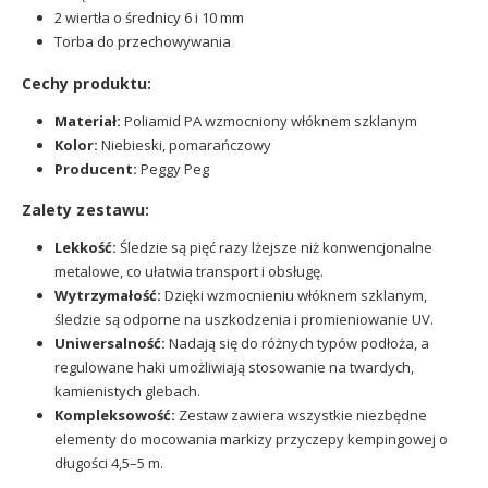
2 wiertła o średnicy 6 i 10 mm
Torba do przechowywania
Cechy produktu:
Materiał:
Poliamid PA wzmocniony włóknem szklanym
Kolor:
Niebieski, pomarańczowy
Producent:
Peggy Peg
Zalety zestawu:
Lekkość:
Śledzie są pięć razy lżejsze niż konwencjonalne
metalowe, co ułatwia transport i obsługę.
Wytrzymałość:
Dzięki wzmocnieniu włóknem szklanym,
śledzie są odporne na uszkodzenia i promieniowanie UV.
Uniwersalność:
Nadają się do różnych typów podłoża, a
regulowane haki umożliwiają stosowanie na twardych,
kamienistych glebach.
Kompleksowość:
Zestaw zawiera wszystkie niezbędne
elementy do mocowania markizy przyczepy kempingowej o
długości 4,5–5 m.