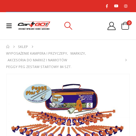
0
SKLEP
WYPOSAŻENIE KAMPERA I PRZYCZEPY
,
MARKIZY
,
AKCESORIA DO MARKIZ I NAMIOTÓW
PEGGY PEG ZESTAW STARTOWY 84 SZT.