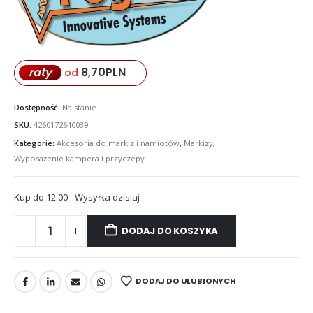
8,70
PLN
raty
od
Dostępność:
Na stanie
SKU:
4260172640039
Kategorie:
Akcesoria do markiz i namiotów
,
Markizy
,
Wyposażenie kampera i przyczepy
Kup do 12:00 - Wysyłka dzisiaj
DODAJ DO KOSZYKA
DODAJ DO ULUBIONYCH