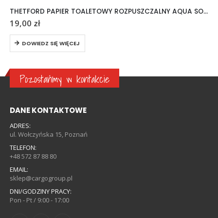
THETFORD PAPIER TOALETOWY ROZPUSZCZALNY AQUA SOFT 6 ROLEK
19,00
zł
DOWIEDZ SIĘ WIĘCEJ
Pozostańmy w kontakcie
DANE KONTAKTOWE
ADRES:
ul. Wołczyńska 15, Poznań
TELEFON:
+48 572 87 88 80
EMAIL:
sklep@cargogroup.pl
DNI/GODZINY PRACY:
Pon - Pt / 9:00 - 17:00