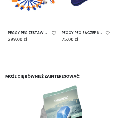
PEGGY PEG ZESTAW ŚLEDZI DO MARKIZ
PEGGY PEG ZACZEP KROKODYL 4 sztuki
299,00
zł
75,00
zł
4
MOŻE CIĘ RÓWNIEŻ ZAINTERESOWAĆ: