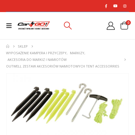
0
SKLEP
WYPOSAŻENIE KAMPERA I PRZYCZEPY
,
MARKIZY
,
AKCESORIA DO MARKIZ I NAMIOTÓW
OUTWELL ZESTAW AKCESORIÓW NAMIOTOWYCH TENT ACCESSORRIES