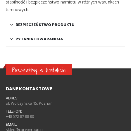
stabilność i bezpieczeństwo namiotu w różnych warunkach
terenowych.
BEZPIECZEŃSTWO PRODUKTU
PYTANIA I GWARANCJA
Pozostańmy w kontakcie
DANE KONTAKTOWE
ADRES:
ul. Wołczyńska 15, Poznań
TELEFON:
+48 572 87 88 80
EMAIL:
sklep@cargogroup.pl