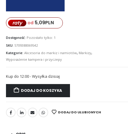
5,09
PLN
raty
od
Dostępność:
Pozostało tylko: 1
SKU:
5709388069542
Kategorie:
Akcesoria do markiz i namiotów
,
Markizy
,
Wyposażenie kampera i przyczepy
Kup do 12:00 - Wysyłka dzisiaj
DODAJ DO KOSZYKA
DODAJ DO ULUBIONYCH