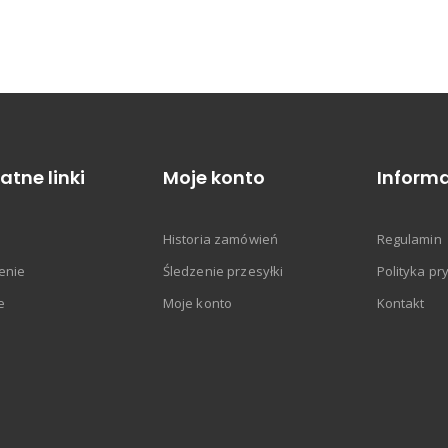
atne linki
Moje konto
Informa
Historia zamówień
Regulamin
enie
Śledzenie przesyłki
Polityka pr
e
Moje konto
Kontakt