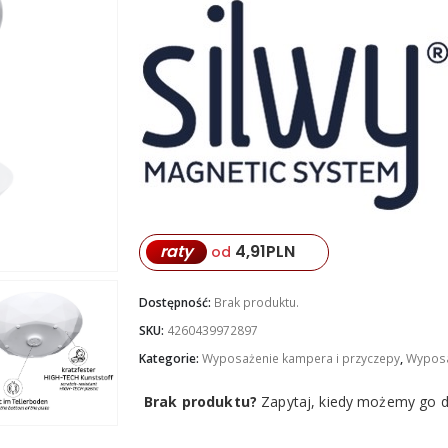
raty
4,91
PLN
od
Dostępność:
Brak produktu.
SKU:
4260439972897
Kategorie:
Wyposażenie kampera i przyczepy
,
Wyposa
Brak produktu?
Zapytaj, kiedy możemy go dl