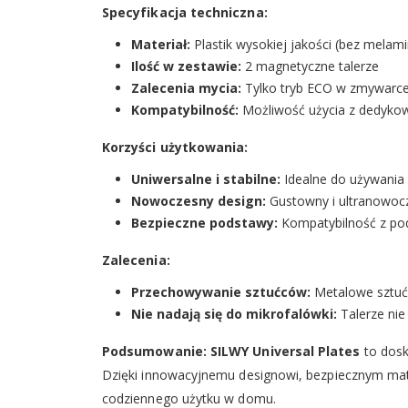
Specyfikacja techniczna:
Materiał:
Plastik wysokiej jakości (bez melami
Ilość w zestawie:
2 magnetyczne talerze
Zalecenia mycia:
Tylko tryb ECO w zmywarc
Kompatybilność:
Możliwość użycia z dedyko
Korzyści użytkowania:
Uniwersalne i stabilne:
Idealne do używania 
Nowoczesny design:
Gustowny i ultranowocze
Bezpieczne podstawy:
Kompatybilność z po
Zalecenia:
Przechowywanie sztućców:
Metalowe sztućc
Nie nadają się do mikrofalówki:
Talerze nie
Podsumowanie:
SILWY Universal Plates
to dosk
Dzięki innowacyjnemu designowi, bezpiecznym mate
codziennego użytku w domu.