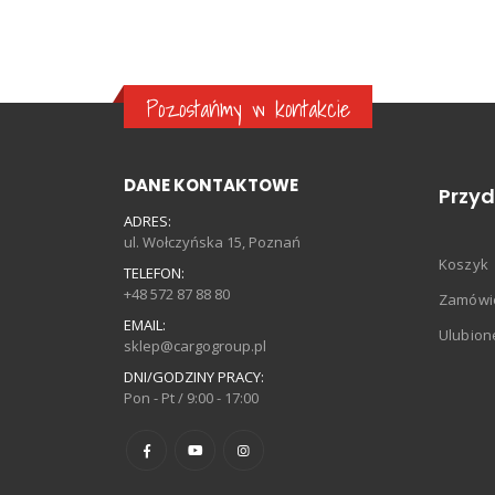
Pozostańmy w kontakcie
DANE KONTAKTOWE
Przyd
ADRES:
ul. Wołczyńska 15, Poznań
Koszyk
TELEFON:
+48 572 87 88 80
Zamówi
EMAIL:
Ulubion
sklep@cargogroup.pl
DNI/GODZINY PRACY:
Pon - Pt / 9:00 - 17:00