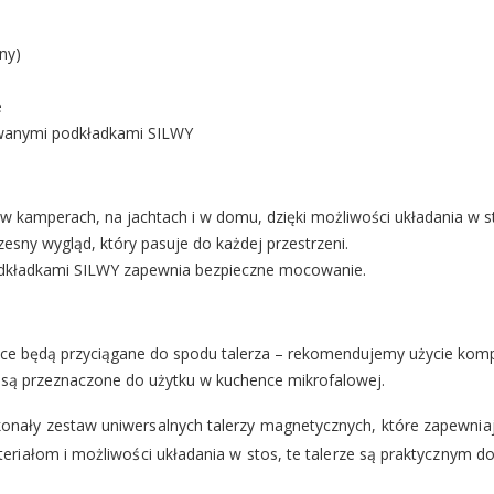
ny)
e
wanymi podkładkami SILWY
w kamperach, na jachtach i w domu, dzięki możliwości układania w st
sny wygląd, który pasuje do każdej przestrzeni.
dkładkami SILWY zapewnia bezpieczne mocowanie.
e będą przyciągane do spodu talerza – rekomendujemy użycie komp
 są przeznaczone do użytku w kuchence mikrofalowej.
onały zestaw uniwersalnych talerzy magnetycznych, które zapewniaj
riałom i możliwości układania w stos, te talerze są praktycznym d