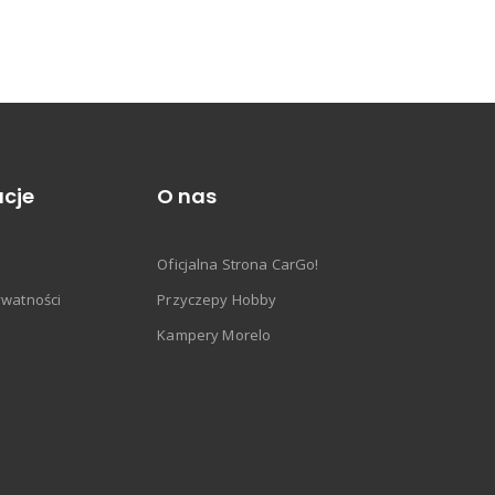
cje
O nas
Oficjalna Strona CarGo!
ywatności
Przyczepy Hobby
Kampery Morelo