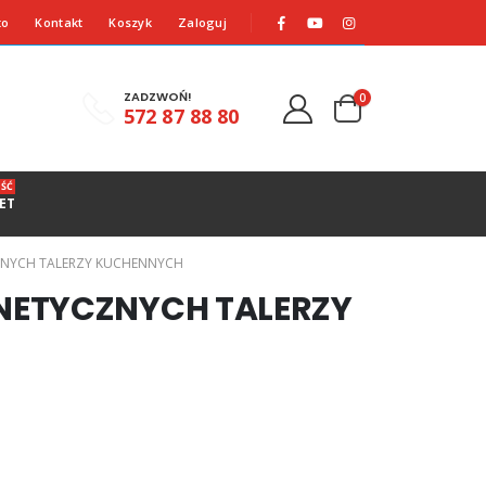
to
Kontakt
Koszyk
Zaloguj
ZADZWOŃ!
0
572 87 88 80
ŚĆ
ET
ZNYCH TALERZY KUCHENNYCH
NETYCZNYCH TALERZY