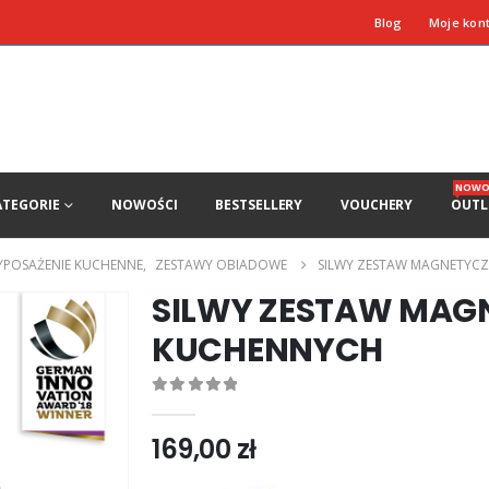
Blog
Moje kon
NOWO
ATEGORIE
NOWOŚCI
BESTSELLERY
VOUCHERY
OUTL
POSAŻENIE KUCHENNE
,
ZESTAWY OBIADOWE
SILWY ZESTAW MAGNETYC
SILWY ZESTAW MAG
KUCHENNYCH
0
out of 5
169,00
zł