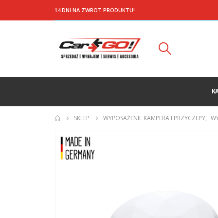
14 DNI NA ZWROT PRODUKTU!
K
SKLEP
WYPOSAŻENIE KAMPERA I PRZYCZEPY
,
WY