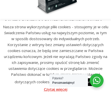
DOMETIC TABLETKI DO TOALETY TURYSTYCZNEJ POWERCARE TABS 20 SZTUK
Nasza strona wykorzystuje pliki cookies - stosujemy je w celu
75,00
zł
świadczenia Państwu usług na najwyższym poziomie, w tym
SELECT OPTIONS
w sposób dostosowany do indywidualnych potrzeb.
Korzystanie z witryny bez zmiany ustawień dotyczących
cookies oznacza, że będą one zamieszczane w Państwa
urządzeniu końcowym. Jeżeli nie wyrażają Państwo zgody na
ich zapisywanie, prosimy opuścić stronę lub zmienić
ustawienia dotyczące cookies w przeglądarce. Możecie
Państwo dokonać w każdym czasie zmiany ustawień
Pytania?
dotyczących cookies.
Akceptuj
Ustawienia
Porozmawiajmy!
Czytaj więcej