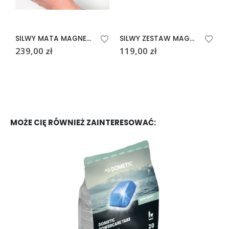
SILWY MATA MAGNETYCZNA CZARNA
SILWY ZESTAW MAGNETYCZNYCH KIELISZKÓW SHOT
239,00
zł
119,00
zł
2
MOŻE CIĘ RÓWNIEŻ ZAINTERESOWAĆ: