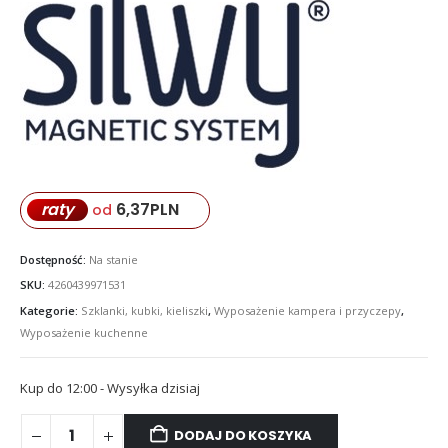
6,37
PLN
raty
od
Dostępność:
Na stanie
SKU:
4260439971531
Kategorie:
Szklanki, kubki, kieliszki
,
Wyposażenie kampera i przyczepy
,
Wyposażenie kuchenne
Kup do 12:00 - Wysyłka dzisiaj
DODAJ DO KOSZYKA