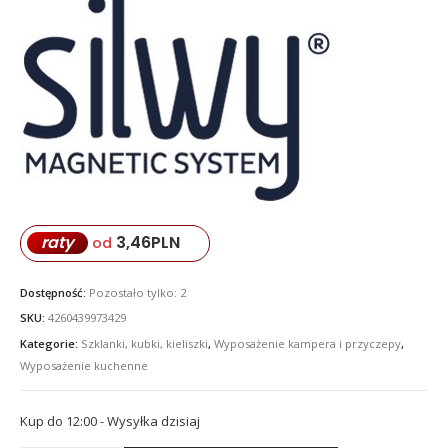
3,46
PLN
raty
od
Dostępność:
Pozostało tylko: 2
SKU:
4260439973429
Kategorie:
Szklanki, kubki, kieliszki
,
Wyposażenie kampera i przyczepy
,
Wyposażenie kuchenne
Kup do 12:00 - Wysyłka dzisiaj