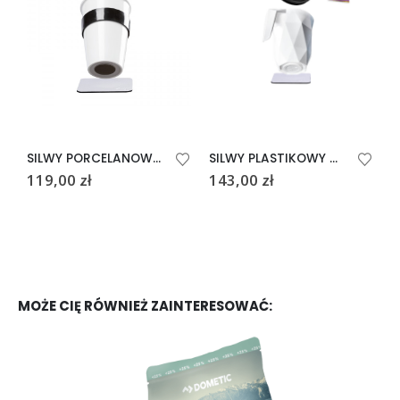
SILWY PORCELANOWY MAGNETYCZNY KUBEK TO-GO – BIAŁY
SILWY PLASTIKOWY MAGNETYCZNY KUBEK TO-GO Z POKRYWKĄ
119,00
zł
143,00
zł
MOŻE CIĘ RÓWNIEŻ ZAINTERESOWAĆ: