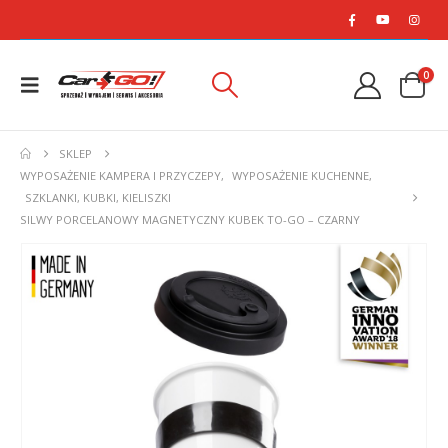
0
SKLEP
WYPOSAŻENIE KAMPERA I PRZYCZEPY
,
WYPOSAŻENIE KUCHENNE
,
SZKLANKI, KUBKI, KIELISZKI
SILWY PORCELANOWY MAGNETYCZNY KUBEK TO-GO – CZARNY