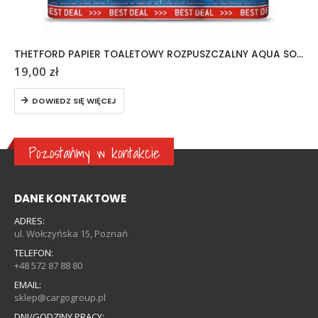
THETFORD PAPIER TOALETOWY ROZPUSZCZALNY AQUA SOFT 6 ROLEK
19,00
zł
DOWIEDZ SIĘ WIĘCEJ
Pozostańmy w kontakcie
DANE KONTAKTOWE
ADRES:
ul. Wołczyńska 15, Poznań
TELEFON:
+48 572 87 88 80
EMAIL:
sklep@cargogroup.pl
DNI/GODZINY PRACY: