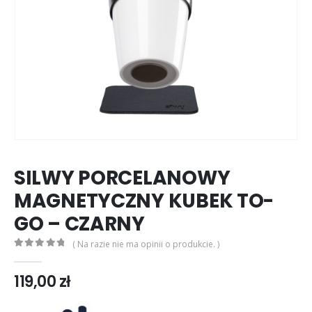
SILWY PORCELANOWY
MAGNETYCZNY KUBEK TO-
GO – CZARNY
( Na razie nie ma opinii o produkcie. )
0
out of 5
119,00
zł