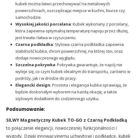
kubek można łatwo przechowywać na metalowych
powierzchniach, oszczędzając miejsce w kuchni, biurze czy
samochodzie.
Wysokiej jakości porcelana
: Kubek wykonany z porcelany,
która zapewnia optymalną temperaturę napoju przez dłużej,
jest trwała i łatwa w czyszczeniu.
Czarna podkładka
: Stylowa czarna podkładka zapewnia
stabilność kubka, chroni powierzchnię, na której stoi, oraz
dodaje nowoczesnego wyglądu.
Szczelna pokrywka
: Pokrywka gwarantuje, że napój nie
wyleje się, co czyni kubek idealnym do transportu, zarówno w
podróży, jak i w drodze do pracy.
Elegancki design
: Prostota i elegancja kubka sprawiają, że
będzie doskonałym wyborem na każdą okazję, a także
stylowym dodatkiem do codziennego użytku.
Podsumowanie:
SILWY Magnetyczny Kubek TO-GO z Czarną Podkładką
to połączenie elegancji, nowoczesnej funkcjonalności i
wygody. Dzięki innowacyjnemu uchwytowi i podkładce, kubek