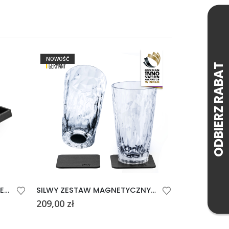
NOWOŚĆ
SILWY METALOWA TACA DO SERWOWANIA
SILWY ZESTAW MAGNETYCZNYCH SZKLANEK DO NAPOJÓW LONGDRINK
209,00
zł