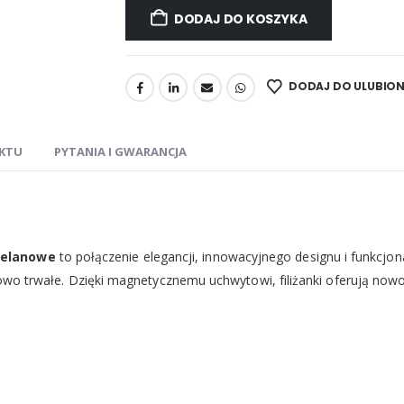
DODAJ DO KOSZYKA
DODAJ DO ULUBIO
KTU
PYTANIA I GWARANCJA
celanowe
to połączenie elegancji, innowacyjnego designu i funkcjon
ątkowo trwałe. Dzięki magnetycznemu uchwytowi, filiżanki oferują no