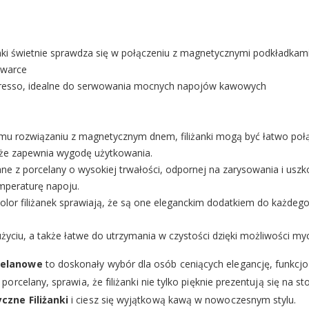
nki świetnie sprawdza się w połączeniu z magnetycznymi podkładkami
ywarce
espresso, idealne do serwowania mocnych napojów kawowych
emu rozwiązaniu z magnetycznym dnem, filiżanki mogą być łatwo poł
kże zapewnia wygodę użytkowania.
nane z porcelany o wysokiej trwałości, odpornej na zarysowania i usz
mperaturę napoju.
y kolor filiżanek sprawiają, że są one eleganckim dodatkiem do każdeg
 użyciu, a także łatwe do utrzymania w czystości dzięki możliwości m
celanowe
to doskonały wybór dla osób ceniących elegancję, funkcj
rcelany, sprawia, że filiżanki nie tylko pięknie prezentują się na s
zne Filiżanki
i ciesz się wyjątkową kawą w nowoczesnym stylu.