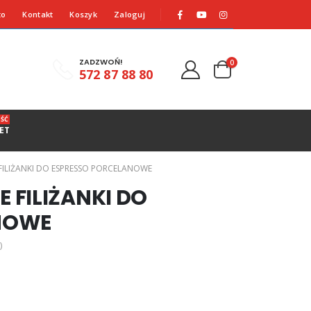
to
Kontakt
Koszyk
Zaloguj
ZADZWOŃ!
0
572 87 88 80
ŚĆ
ET
FILIŻANKI DO ESPRESSO PORCELANOWE
 FILIŻANKI DO
NOWE
)