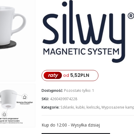
raty
5,52
PLN
od
Dostępność:
Pozostało tylko: 1
SKU:
4260439974228
Kategorie:
Szklanki, kubki, kieliszki
,
Wyposażenie kampe
Kup do 12:00 - Wysyłka dzisiaj