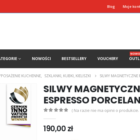
Blog
Moje kon
NOWO
ATEGORIE
NOWOŚCI
BESTSELLERY
VOUCHERY
OUTL
POSAŻENIE KUCHENNE
,
SZKLANKI, KUBKI, KIELISZKI
SILWY MAGNETYCZNE 
SILWY MAGNETYCZNE
ESPRESSO PORCELA
( Na razie nie ma opinii o produkcie. 
0
out of 5
190,00
zł