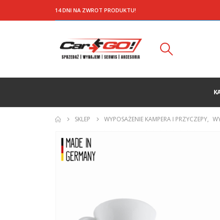
14 DNI NA ZWROT PRODUKTU!
K
SKLEP
WYPOSAŻENIE KAMPERA I PRZYCZEPY
,
WY