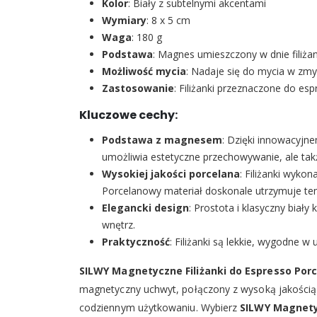
Kolor
: Biały z subtelnymi akcentami
Wymiary
: 8 x 5 cm
Waga
: 180 g
Podstawa
: Magnes umieszczony w dnie filiża
Możliwość mycia
: Nadaje się do mycia w zm
Zastosowanie
: Filiżanki przeznaczone do 
Kluczowe cechy:
Podstawa z magnesem
: Dzięki innowacyjn
umożliwia estetyczne przechowywanie, ale ta
Wysokiej jakości porcelana
: Filiżanki wyko
Porcelanowy materiał doskonale utrzymuje te
Elegancki design
: Prostota i klasyczny biał
wnętrz.
Praktyczność
: Filiżanki są lekkie, wygodne w
SILWY Magnetyczne Filiżanki do Espresso Por
magnetyczny uchwyt, połączony z wysoką jakością po
codziennym użytkowaniu. Wybierz
SILWY Magnetyc