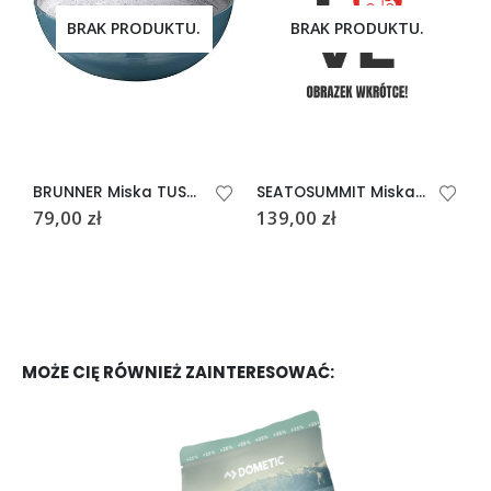
BRAK PRODUKTU.
BRAK PRODUKTU.
BRUNNER Miska TUSCANY średnica 30cm
SEATOSUMMIT Miska składana turystyczna DEATOUR M Beluga
79,00
zł
139,00
zł
9
MOŻE CIĘ RÓWNIEŻ ZAINTERESOWAĆ: