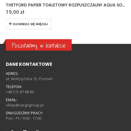
THETFORD PAPIER TOALETOWY ROZPUSZCZALNY AQUA SOFT 6 ROLEK
19,00
zł
DOWIEDZ SIĘ WIĘCEJ
Pozostańmy w kontakcie
DANE KONTAKTOWE
ADRES:
ul. Wołczyńska 15, Poznań
TELEFON:
+48 572 87 88 80
EMAIL:
sklep@cargogroup.pl
DNI/GODZINY PRACY:
Pon - Pt / 9:00 - 17:00