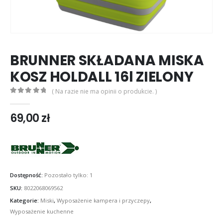
BRUNNER SKŁADANA MISKA
KOSZ HOLDALL 16l ZIELONY
( Na razie nie ma opinii o produkcie. )
0
out of 5
69,00
zł
Dostępność:
Pozostało tylko: 1
SKU:
8022068069562
Kategorie:
Miski
,
Wyposażenie kampera i przyczepy
,
Wyposażenie kuchenne