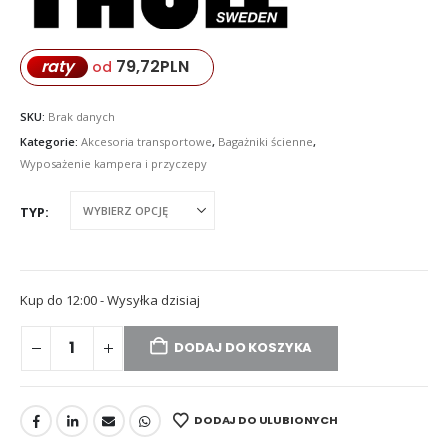
79,72
PLN
raty
od
SKU:
Brak danych
Kategorie:
Akcesoria transportowe
,
Bagażniki ścienne
,
Wyposażenie kampera i przyczepy
TYP
Kup do 12:00 - Wysyłka dzisiaj
DODAJ DO KOSZYKA
DODAJ DO ULUBIONYCH