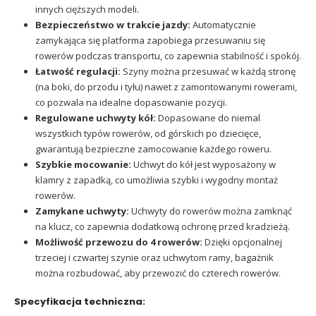
innych cięższych modeli.
Bezpieczeństwo w trakcie jazdy:
Automatycznie
zamykająca się platforma zapobiega przesuwaniu się
rowerów podczas transportu, co zapewnia stabilność i spokój.
Łatwość regulacji:
Szyny można przesuwać w każdą stronę
(na boki, do przodu i tyłu) nawet z zamontowanymi rowerami,
co pozwala na idealne dopasowanie pozycji.
Regulowane uchwyty kół:
Dopasowane do niemal
wszystkich typów rowerów, od górskich po dziecięce,
gwarantują bezpieczne zamocowanie każdego roweru.
Szybkie mocowanie:
Uchwyt do kół jest wyposażony w
klamry z zapadką, co umożliwia szybki i wygodny montaż
rowerów.
Zamykane uchwyty:
Uchwyty do rowerów można zamknąć
na klucz, co zapewnia dodatkową ochronę przed kradzieżą.
Możliwość przewozu do 4 rowerów:
Dzięki opcjonalnej
trzeciej i czwartej szynie oraz uchwytom ramy, bagażnik
można rozbudować, aby przewozić do czterech rowerów.
Specyfikacja techniczna: