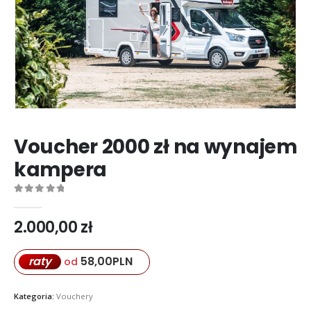
Voucher 2000 zł na wynajem
kampera
0
out of 5
2.000,00
zł
58,00
PLN
raty
od
Kategoria:
Vouchery