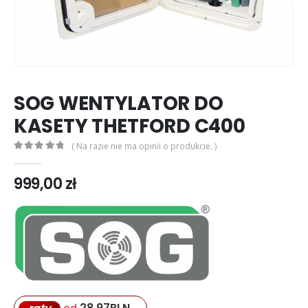
SOG WENTYLATOR DO
KASETY THETFORD C400
( Na razie nie ma opinii o produkcie. )
0
out of 5
999,00
zł
28,97
PLN