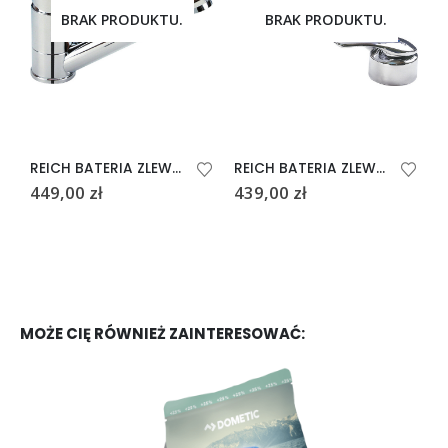
BRAK PRODUKTU.
BRAK PRODUKTU.
REICH BATERIA ZLEWOWA TREND E CHROME
REICH BATERIA ZLEWOWA A5 KERAMIK TWIST
449,00
zł
439,00
zł
4
MOŻE CIĘ RÓWNIEŻ ZAINTERESOWAĆ: