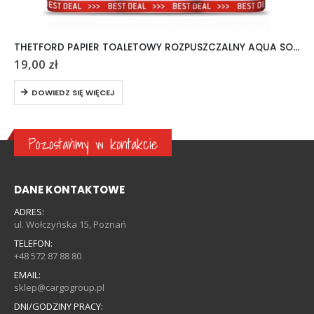
THETFORD PAPIER TOALETOWY ROZPUSZCZALNY AQUA SOFT 6 ROLEK
19,00
zł
DOWIEDZ SIĘ WIĘCEJ
Pozostańmy w kontakcie
DANE KONTAKTOWE
ADRES:
ul. Wołczyńska 15, Poznań
TELEFON:
+48 572 87 88 80
EMAIL:
sklep@cargogroup.pl
DNI/GODZINY PRACY: