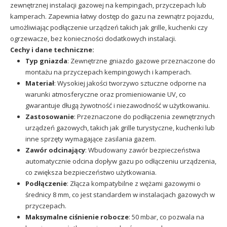
zewnętrznej instalacji gazowej na kempingach, przyczepach lub
kamperach. Zapewnia łatwy dostęp do gazu na zewnątrz pojazdu,
umożliwiając podłączenie urządzeń takich jak grille, kuchenki czy
ogrzewacze, bez konieczności dodatkowych instalacji.
Cechy i dane techniczne:
Typ gniazda
: Zewnętrzne gniazdo gazowe przeznaczone do
montażu na przyczepach kempingowych i kamperach.
Materiał
: Wysokiej jakości tworzywo sztuczne odporne na
warunki atmosferyczne oraz promieniowanie UV, co
gwarantuje długą żywotność i niezawodność w użytkowaniu.
Zastosowanie
: Przeznaczone do podłączenia zewnętrznych
urządzeń gazowych, takich jak grille turystyczne, kuchenki lub
inne sprzęty wymagające zasilania gazem.
Zawór odcinający
: Wbudowany zawór bezpieczeństwa
automatycznie odcina dopływ gazu po odłączeniu urządzenia,
co zwiększa bezpieczeństwo użytkowania.
Podłączenie
: Złącza kompatybilne z wężami gazowymi o
średnicy 8 mm, co jest standardem w instalacjach gazowych w
przyczepach.
Maksymalne ciśnienie robocze
: 50 mbar, co pozwala na