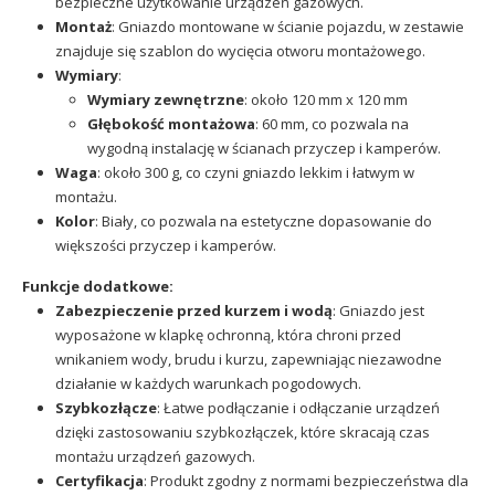
bezpieczne użytkowanie urządzeń gazowych.
Montaż
: Gniazdo montowane w ścianie pojazdu, w zestawie
znajduje się szablon do wycięcia otworu montażowego.
Wymiary
:
Wymiary zewnętrzne
: około 120 mm x 120 mm
Głębokość montażowa
: 60 mm, co pozwala na
wygodną instalację w ścianach przyczep i kamperów.
Waga
: około 300 g, co czyni gniazdo lekkim i łatwym w
montażu.
Kolor
: Biały, co pozwala na estetyczne dopasowanie do
większości przyczep i kamperów.
Funkcje dodatkowe:
Zabezpieczenie przed kurzem i wodą
: Gniazdo jest
wyposażone w klapkę ochronną, która chroni przed
wnikaniem wody, brudu i kurzu, zapewniając niezawodne
działanie w każdych warunkach pogodowych.
Szybkozłącze
: Łatwe podłączanie i odłączanie urządzeń
dzięki zastosowaniu szybkozłączek, które skracają czas
montażu urządzeń gazowych.
Certyfikacja
: Produkt zgodny z normami bezpieczeństwa dla