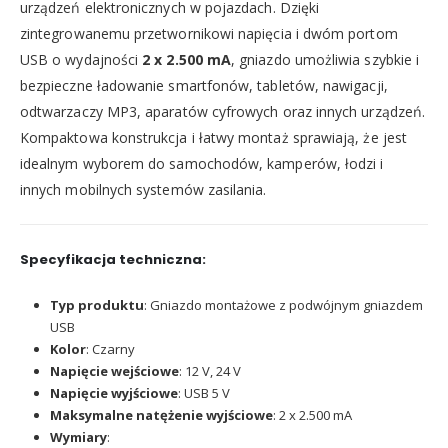
urządzeń elektronicznych w pojazdach. Dzięki
zintegrowanemu przetwornikowi napięcia i dwóm portom
USB o wydajności
2 x 2.500 mA
, gniazdo umożliwia szybkie i
bezpieczne ładowanie smartfonów, tabletów, nawigacji,
odtwarzaczy MP3, aparatów cyfrowych oraz innych urządzeń.
Kompaktowa konstrukcja i łatwy montaż sprawiają, że jest
idealnym wyborem do samochodów, kamperów, łodzi i
innych mobilnych systemów zasilania.
Specyfikacja techniczna:
Typ produktu
: Gniazdo montażowe z podwójnym gniazdem
USB
Kolor
: Czarny
Napięcie wejściowe
: 12 V, 24 V
Napięcie wyjściowe
: USB 5 V
Maksymalne natężenie wyjściowe
: 2 x 2.500 mA
Wymiary
: