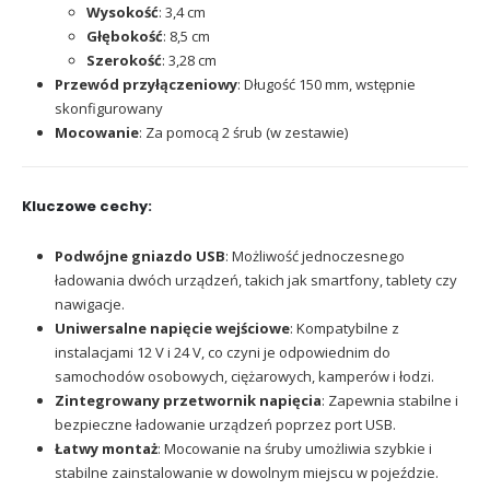
Wysokość
: 3,4 cm
Głębokość
: 8,5 cm
Szerokość
: 3,28 cm
Przewód przyłączeniowy
: Długość 150 mm, wstępnie
skonfigurowany
Mocowanie
: Za pomocą 2 śrub (w zestawie)
Kluczowe cechy:
Podwójne gniazdo USB
: Możliwość jednoczesnego
ładowania dwóch urządzeń, takich jak smartfony, tablety czy
nawigacje.
Uniwersalne napięcie wejściowe
: Kompatybilne z
instalacjami 12 V i 24 V, co czyni je odpowiednim do
samochodów osobowych, ciężarowych, kamperów i łodzi.
Zintegrowany przetwornik napięcia
: Zapewnia stabilne i
bezpieczne ładowanie urządzeń poprzez port USB.
Łatwy montaż
: Mocowanie na śruby umożliwia szybkie i
stabilne zainstalowanie w dowolnym miejscu w pojeździe.