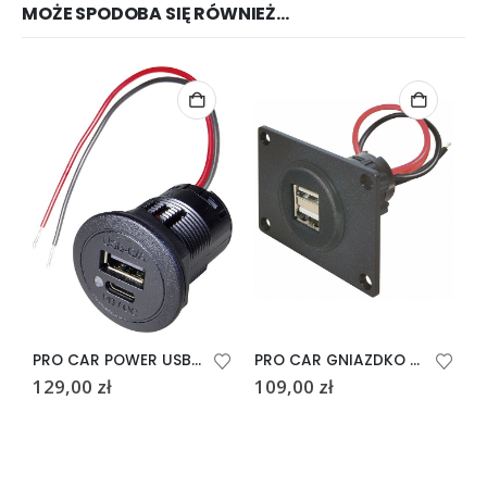
MOŻE SPODOBA SIĘ RÓWNIEŻ…
PRO CAR POWER USB-C/A
PRO CAR GNIAZDKO POWER USB Z PŁYTĄ MONT.
129,00
zł
109,00
zł
4