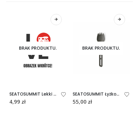
BRAK PRODUKTU.
BRAK PRODUKTU.
SEATOSUMMIT Lekki widelec kempingowy
SEATOSUMMIT Łyżkowidelec Frontier UL
4,99
zł
55,00
zł
4