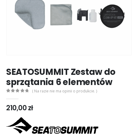
SEATOSUMMIT Zestaw do
sprzątania 6 elementów
( Na razie nie ma opinii o produkcie. )
0
out of 5
210,00
zł