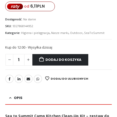
6,11
PLN
raty
od
Dostępność:
Na stanie
SKU:
9327868144952
Kategorie:
Higiena i pielęgnacja
,
Nasze marki
,
Outdoor
,
SeaToSummit
Kup do 12:00 - Wysyłka dzisiaj
DODAJ DO KOSZYKA
DODAJ DO ULUBIONYCH
OPIS
Sea to Summit Camp Kitchen Clean-Up Kit – zestaw do