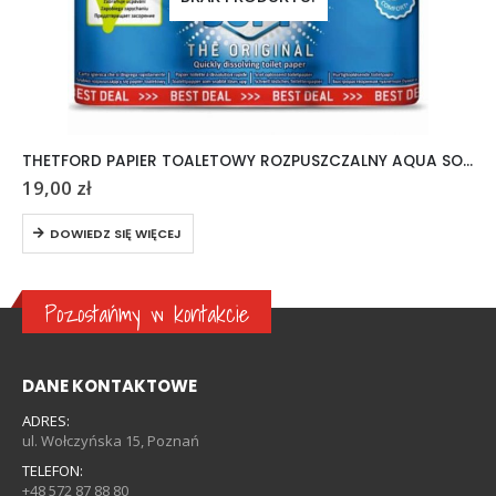
THETFORD PAPIER TOALETOWY ROZPUSZCZALNY AQUA SOFT 6 ROLEK
19,00
zł
DOWIEDZ SIĘ WIĘCEJ
Pozostańmy w kontakcie
DANE KONTAKTOWE
ADRES:
ul. Wołczyńska 15, Poznań
TELEFON:
+48 572 87 88 80