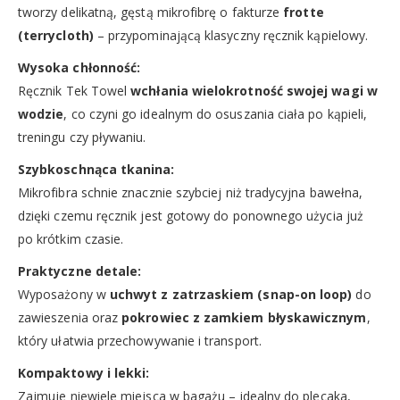
tworzy delikatną, gęstą mikrofibrę o fakturze
frotte
(terrycloth)
– przypominającą klasyczny ręcznik kąpielowy.
Wysoka chłonność:
Ręcznik Tek Towel
wchłania wielokrotność swojej wagi w
wodzie
, co czyni go idealnym do osuszania ciała po kąpieli,
treningu czy pływaniu.
Szybkoschnąca tkanina:
Mikrofibra schnie znacznie szybciej niż tradycyjna bawełna,
dzięki czemu ręcznik jest gotowy do ponownego użycia już
po krótkim czasie.
Praktyczne detale:
Wyposażony w
uchwyt z zatrzaskiem (snap-on loop)
do
zawieszenia oraz
pokrowiec z zamkiem błyskawicznym
,
który ułatwia przechowywanie i transport.
Kompaktowy i lekki:
Zajmuje niewiele miejsca w bagażu – idealny do plecaka,