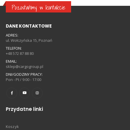
Pozostańmy w kontakcie
DANE KONTAKTOWE
ADRES:
ul. Wołczyńska 15, Poznań
TELEFON:
+48 572 87 88 80
EMAIL:
sklep@cargogroup.pl
DNI/GODZINY PRACY:
Pon - Pt / 9:00 - 17:00
Przydatne linki
Koszyk