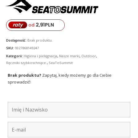
2,91
PLN
raty
od
Dostępność:
Brak produktu.
SKU:
9327868149247
Kategorii:
Higiena i pielęgnacja
,
Nasze marki
,
Outdoor
,
Ręczniki szybkoschnące
,
SeaToSummit
Brak produktu?
Zapytaj, kiedy możemy go dla Ciebie
sprowadzić!