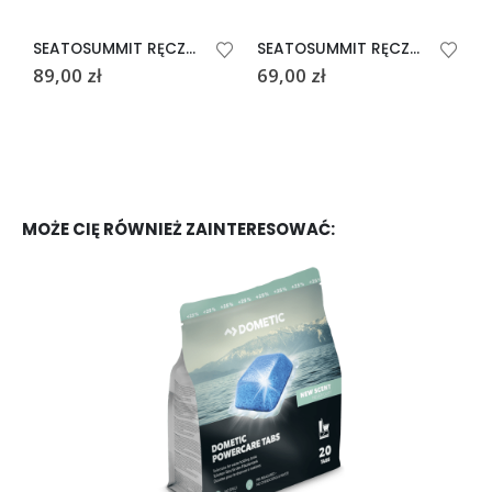
SEATOSUMMIT RĘCZNIK SZYBKOSCHNĄCY DRYLITE M BALTIC BLUE
SEATOSUMMIT RĘCZNIK SZYBKOSCHNĄCY DRYLITE S OLIWKOWY SAGE
89,00
zł
69,00
zł
9
MOŻE CIĘ RÓWNIEŻ ZAINTERESOWAĆ: