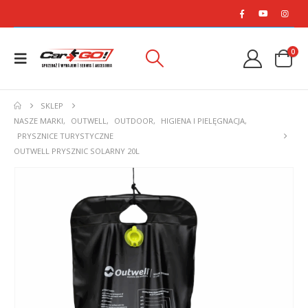
0
SKLEP
NASZE MARKI
,
OUTWELL
,
OUTDOOR
,
HIGIENA I PIELĘGNACJA
,
PRYSZNICE TURYSTYCZNE
OUTWELL PRYSZNIC SOLARNY 20L