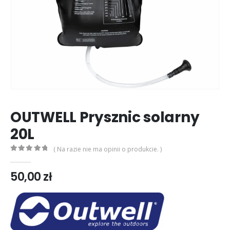
OUTWELL Prysznic solarny
20L
( Na razie nie ma opinii o produkcie. )
0
out of 5
50,00
zł