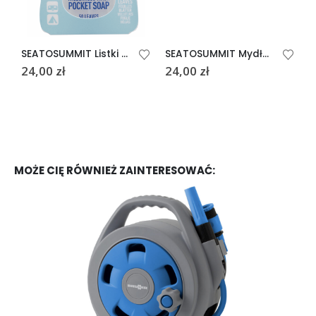
SEATOSUMMIT Listki myjące 50 szt. POCKET
SEATOSUMMIT Mydło do ciała 250 ml
24,00
zł
24,00
zł
1
MOŻE CIĘ RÓWNIEŻ ZAINTERESOWAĆ: