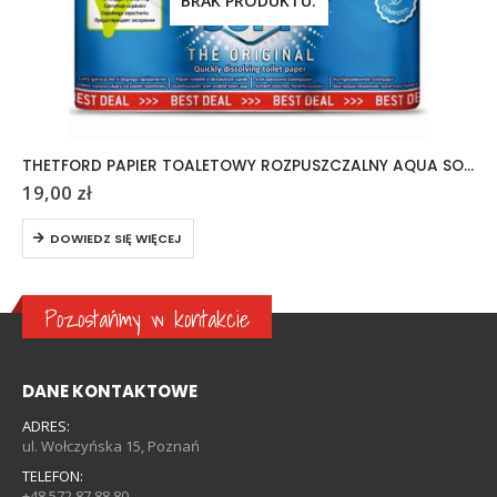
BRAK PRODUKTU.
THETFORD PAPIER TOALETOWY ROZPUSZCZALNY AQUA SOFT 6 ROLEK
19,00
zł
DOWIEDZ SIĘ WIĘCEJ
Pozostańmy w kontakcie
DANE KONTAKTOWE
ADRES:
ul. Wołczyńska 15, Poznań
TELEFON:
+48 572 87 88 80