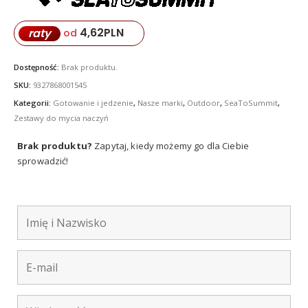
4,62
PLN
raty
od
Dostępność:
Brak produktu.
SKU:
9327868001545
Kategorii:
Gotowanie i jedzenie
,
Nasze marki
,
Outdoor
,
SeaToSummit
,
Zestawy do mycia naczyń
Brak produktu?
Zapytaj, kiedy możemy go dla Ciebie
sprowadzić!