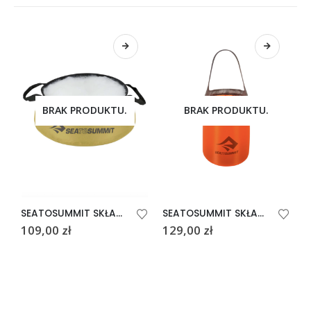
BRAK PRODUKTU.
BRAK PRODUKTU.
SEATOSUMMIT SKŁADANY ZLEW KUCHENNY 5l
SEATOSUMMIT SKŁADANE WIADRO ULTRA-SIL 10l
109,00
zł
129,00
zł
1