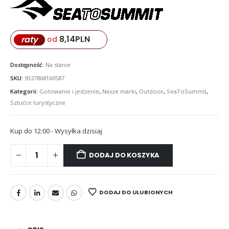
8,14
PLN
raty
od
Dostępność:
Na stanie
SKU:
9327868160587
Kategorii:
Gotowanie i jedzenie
,
Nasze marki
,
Outdoor
,
SeaToSummit
,
Sztućce turystyczne
Kup do 12:00 - Wysyłka dzisiaj
DODAJ DO KOSZYKA
DODAJ DO ULUBIONYCH