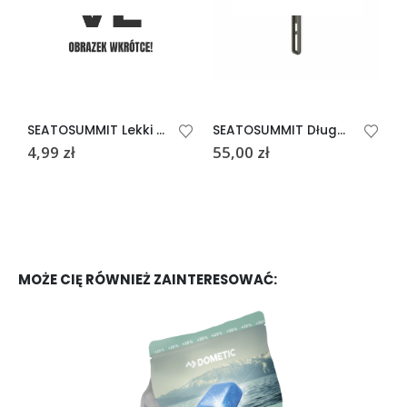
SEATOSUMMIT Lekki widelec kempingowy
SEATOSUMMIT Długa łyżka Frontier UL
4,99
zł
55,00
zł
1
MOŻE CIĘ RÓWNIEŻ ZAINTERESOWAĆ: