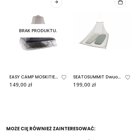
BRAK PRODUKTU.
EASY CAMP MOSKITIERA PODWÓJNA
SEATOSUMMIT Dwuosobowa moskitiera Pyramid
149,00
zł
199,00
zł
6
MOŻE CIĘ RÓWNIEŻ ZAINTERESOWAĆ: