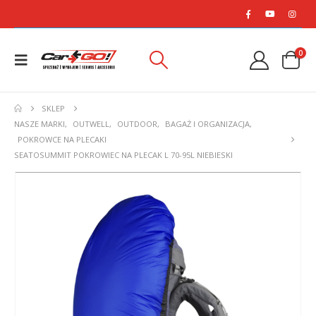
0
SKLEP
NASZE MARKI
,
OUTWELL
,
OUTDOOR
,
BAGAŻ I ORGANIZACJA
,
POKROWCE NA PLECAKI
SEATOSUMMIT POKROWIEC NA PLECAK L 70-95L NIEBIESKI