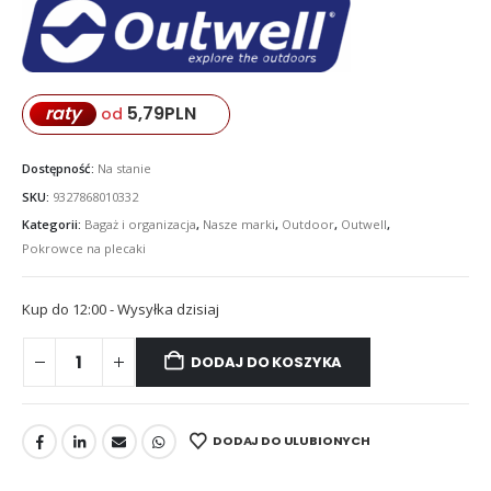
5,79
PLN
raty
od
Dostępność:
Na stanie
SKU:
9327868010332
Kategorii:
Bagaż i organizacja
,
Nasze marki
,
Outdoor
,
Outwell
,
Pokrowce na plecaki
Kup do 12:00 - Wysyłka dzisiaj
DODAJ DO KOSZYKA
DODAJ DO ULUBIONYCH