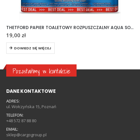
THETFORD PAPIER TOALETOWY ROZPUSZCZALNY AQUA SOFT 6 ROLEK
19,00
zł
DOWIEDZ SIĘ WIĘCEJ
Pozostańmy w kontakcie
DANE KONTAKTOWE
ADRES:
ul. Wołczyńska 15, Poznań
TELEFON:
+48 572 87 88 80
EMAIL:
sklep@cargogroup.pl