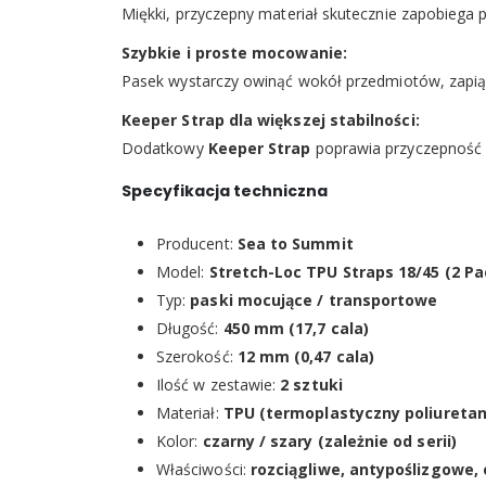
Miękki, przyczepny materiał skutecznie zapobiega p
Szybkie i proste mocowanie:
Pasek wystarczy owinąć wokół przedmiotów, zapią
Keeper Strap dla większej stabilności:
Dodatkowy
Keeper Strap
poprawia przyczepność 
Specyfikacja techniczna
Producent:
Sea to Summit
Model:
Stretch-Loc TPU Straps 18/45 (2 Pa
Typ:
paski mocujące / transportowe
Długość:
450 mm (17,7 cala)
Szerokość:
12 mm (0,47 cala)
Ilość w zestawie:
2 sztuki
Materiał:
TPU (termoplastyczny poliuretan
Kolor:
czarny / szary (zależnie od serii)
Właściwości:
rozciągliwe, antypoślizgowe,