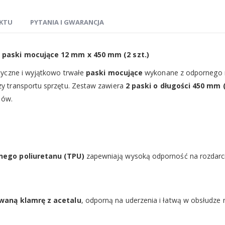
KTU
PYTANIA I GWARANCJA
 paski mocujące 12 mm x 450 mm (2 szt.)
styczne i wyjątkowo trwałe
paski mocujące
wykonane z odpornego n
 transportu sprzętu. Zestaw zawiera
2 paski o długości 450 mm (
iów.
nego poliuretanu (TPU)
zapewniają wysoką odporność na rozdarc
waną klamrę z acetalu
, odporną na uderzenia i łatwą w obsłudze