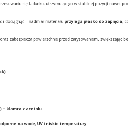
rzesuwaniu się ładunku, utrzymując go w stabilnej pozycji nawet pod
ć i dociągnąć – nadmiar materiału
przylega płasko do zapięcia
, c
oraz zabezpiecza powierzchnie przed zarysowaniem, zwiększając b
ck)
)
+
klamra z acetalu
 odporne na wodę, UV i niskie temperatury