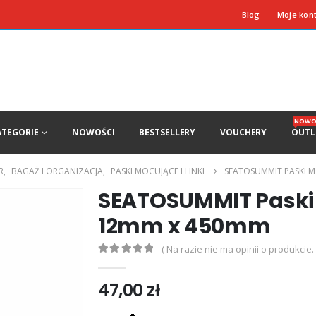
Blog
Moje kon
NOWO
ATEGORIE
NOWOŚCI
BESTSELLERY
VOUCHERY
OUTL
R
,
BAGAŻ I ORGANIZACJA
,
PASKI MOCUJĄCE I LINKI
SEATOSUMMIT PASKI M
SEATOSUMMIT Paski m
12mm x 450mm
( Na razie nie ma opinii o produkcie. 
0
out of 5
47,00
zł