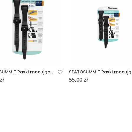
SEATOSUMMIT Paski mocujące Czarne 25/62 20mm x 625mm 2 szt.
zł
55,00
zł