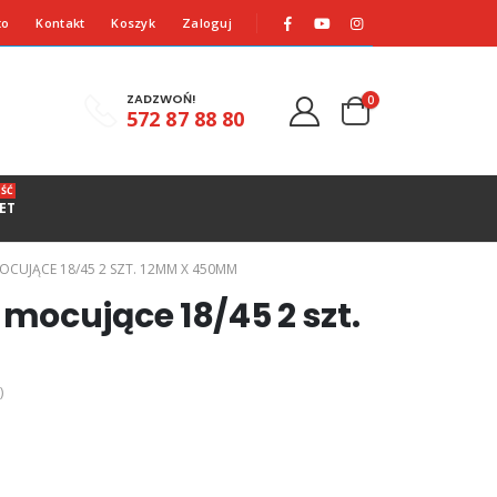
to
Kontakt
Koszyk
Zaloguj
ZADZWOŃ!
0
572 87 88 80
ŚĆ
ET
OCUJĄCE 18/45 2 SZT. 12MM X 450MM
ocujące 18/45 2 szt.
)