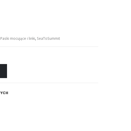
,
Paski mocujące i linki
,
SeaToSummit
NYCH