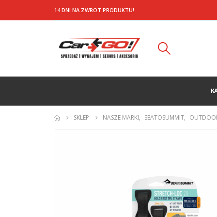
14 DNI NA ZWROT PRODUKTU!
K
SKLEP
NASZE MARKI
,
SEATOSUMMIT
,
OUTDOO