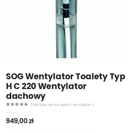
SOG Wentylator Toalety Typ
H C 220 Wentylator
dachowy
( Na razie nie ma opinii o produkcie. )
0
out of 5
949,00
zł