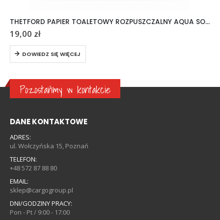
THETFORD PAPIER TOALETOWY ROZPUSZCZALNY AQUA SOFT 6 ROLEK
19,00
zł
DOWIEDZ SIĘ WIĘCEJ
Pozostańmy w kontakcie
DANE KONTAKTOWE
ADRES:
ul. Wołczyńska 15, Poznań
TELEFON:
+48 572 87 88 80
EMAIL:
sklep@cargogroup.pl
DNI/GODZINY PRACY:
Pon - Pt / 9:00 - 17:00