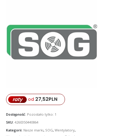
27,52
PLN
raty
od
Dostępność:
Pozostało tylko: 1
SKU:
4260350440864
Kategorii:
Nasze marki
,
SOG
,
Wentylatory
,