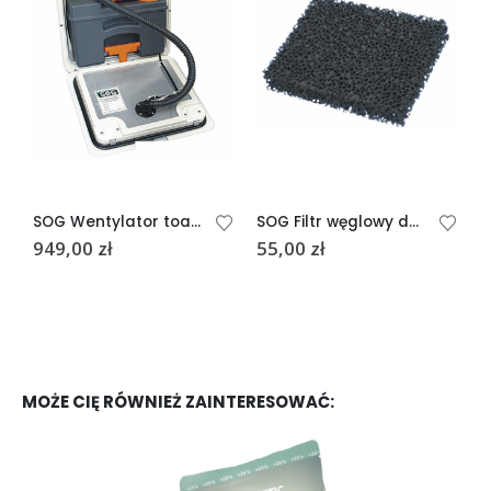
SOG Wentylator toalety typ F C250/260 Wersja ścienna
SOG Filtr węglowy do drzwi wentylacyjnych
949,00
zł
55,00
zł
9
MOŻE CIĘ RÓWNIEŻ ZAINTERESOWAĆ: