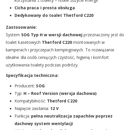
korzystania z toalety – niskie zużycie energii
Cicha praca i prosta obsługa
Dedykowany do toalet Thetford C220
Zastosowanie:
System
SOG Typ H w wersji dachowej
przeznaczony jest do
toalet kasetowych
Thetford C220
montowanych w
kamperach i przyczepach kempingowych. To rozwiązanie
idealne dla osób ceniących czystość, higienę i komfort
użytkowania toalety podczas podróży.
Specyfikacja techniczna:
Producent:
SOG
Typ:
H – Roof Version (wersja dachowa)
Kompatybilność:
Thetford C220
Napięcie zasilania:
12 V
Funkcja:
pełna neutralizacja zapachów poprzez
dachowy system wentylacji