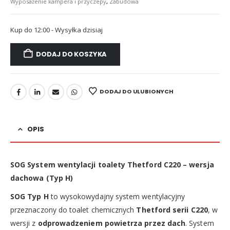
Wyposażenie kampera i przyczepy
,
Zabudowa
Kup do 12:00 - Wysyłka dzisiaj
DODAJ DO KOSZYKA
DODAJ DO ULUBIONYCH
OPIS
SOG System wentylacji toalety Thetford C220 – wersja
dachowa (Typ H)
SOG Typ H
to wysokowydajny system wentylacyjny
przeznaczony do toalet chemicznych
Thetford serii C220
, w
wersji z
odprowadzeniem powietrza przez dach
. System