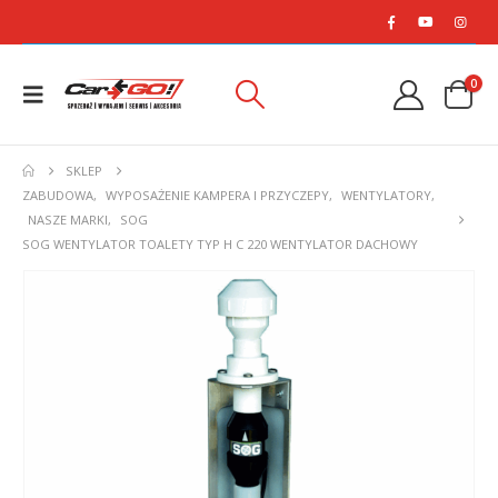
0
SKLEP
ZABUDOWA
,
WYPOSAŻENIE KAMPERA I PRZYCZEPY
,
WENTYLATORY
,
NASZE MARKI
,
SOG
SOG WENTYLATOR TOALETY TYP H C 220 WENTYLATOR DACHOWY