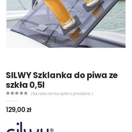
SILWY Szklanka do piwa ze
szkła 0,5l
( Na razie nie ma opinii o produkcie. )
0
out of 5
129,00
zł