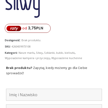
3,75
PLN
raty
od
Dostępność:
Brak produktu.
SKU:
4260439973108
Kategorii:
Nasze marki
,
Silwy
,
Szklanki, kubki, kieliszki
,
Wyposażenie kampera i przyczepy
,
Wyposażenie kuchenne
Brak produktu?
Zapytaj, kiedy możemy go dla Ciebie
sprowadzić!