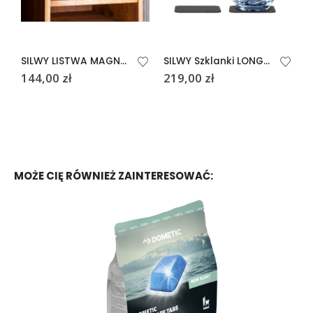
SILWY LISTWA MAGNETYCZNA 25 CM CZARNA
SILWY Szklanki LONGDRINK 0,4L 2 szt. ze szkła
144,00
zł
219,00
zł
9
MOŻE CIĘ RÓWNIEŻ ZAINTERESOWAĆ: