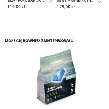
SILWY PORCELANOWY MAGNETYCZNY KUBEK TO-GO – BIAŁY
SILWY MAGNETYCZNE KIELISZKI DO LIKIERU ZE SZKŁA
119,00
zł
179,00
zł
7
MOŻE CIĘ RÓWNIEŻ ZAINTERESOWAĆ: