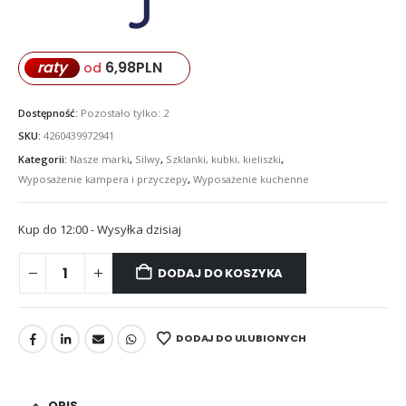
6,98
PLN
raty
od
Dostępność:
Pozostało tylko: 2
SKU:
4260439972941
Kategorii:
Nasze marki
,
Silwy
,
Szklanki, kubki, kieliszki
,
Wyposażenie kampera i przyczepy
,
Wyposażenie kuchenne
Kup do 12:00 - Wysyłka dzisiaj
DODAJ DO KOSZYKA
DODAJ DO ULUBIONYCH
OPIS