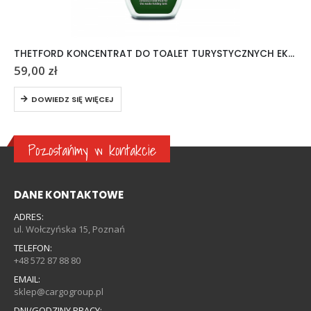
THETFORD KONCENTRAT DO TOALET TURYSTYCZNYCH EKOLOGICZNY
59,00
zł
DOWIEDZ SIĘ WIĘCEJ
Pozostańmy w kontakcie
DANE KONTAKTOWE
ADRES:
ul. Wołczyńska 15, Poznań
TELEFON:
+48 572 87 88 80
EMAIL:
sklep@cargogroup.pl
DNI/GODZINY PRACY: