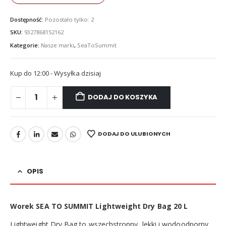
Dostępność:
Pozostało tylko: 2
SKU:
9327868152162
Kategorie:
Nasze marki
,
SeaToSummit
Kup do 12:00 - Wysyłka dzisiaj
DODAJ DO KOSZYKA
DODAJ DO ULUBIONYCH
OPIS
Worek SEA TO SUMMIT Lightweight Dry Bag 20 L
Lightweight Dry Bag to wszechstronny, lekki i wodoodporny