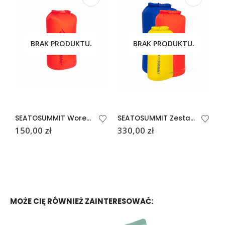
BRAK PRODUKTU.
BRAK PRODUKTU.
SEATOSUMMIT Worek Dry-Bag Ultra Sil 20L Pomarańczowy Spicy Orange
SEATOSUMMIT Zestaw worków Dry-Bag 8/13/20L
150,00
zł
330,00
zł
1
MOŻE CIĘ RÓWNIEŻ ZAINTERESOWAĆ: