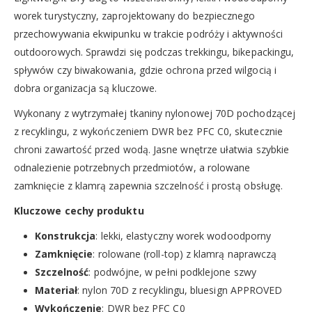
worek turystyczny, zaprojektowany do bezpiecznego
przechowywania ekwipunku w trakcie podróży i aktywności
outdoorowych. Sprawdzi się podczas trekkingu, bikepackingu,
spływów czy biwakowania, gdzie ochrona przed wilgocią i
dobra organizacja są kluczowe.
Wykonany z wytrzymałej tkaniny nylonowej 70D pochodzącej
z recyklingu, z wykończeniem DWR bez PFC C0, skutecznie
chroni zawartość przed wodą. Jasne wnętrze ułatwia szybkie
odnalezienie potrzebnych przedmiotów, a rolowane
zamknięcie z klamrą zapewnia szczelność i prostą obsługę.
Kluczowe cechy produktu
Konstrukcja
: lekki, elastyczny worek wodoodporny
Zamknięcie
: rolowane (roll-top) z klamrą naprawczą
Szczelność
: podwójne, w pełni podklejone szwy
Materiał
: nylon 70D z recyklingu, bluesign APPROVED
Wykończenie
: DWR bez PFC C0