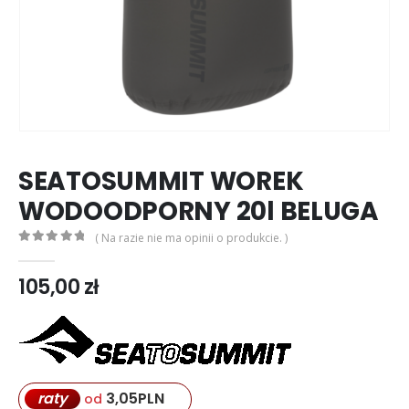
SEATOSUMMIT WOREK
WODOODPORNY 20l BELUGA
( Na razie nie ma opinii o produkcie. )
0
out of 5
105,00
zł
3,05
PLN
raty
od