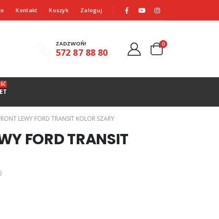
to
Kontakt
Koszyk
Zaloguj
ZADZWOŃ!
0
572 87 88 80
ŚĆ
ET
IFRONT LEWY FORD TRANSIT KOLOR SZARY
EWY FORD TRANSIT
)