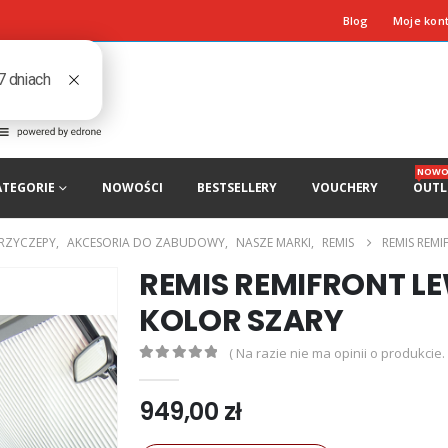
Blog
Moje kon
NOWO
ATEGORIE
NOWOŚCI
BESTSELLERY
VOUCHERY
OUTL
PRZYCZEPY
,
AKCESORIA DO ZABUDOWY
,
NASZE MARKI
,
REMIS
REMIS REM
REMIS REMIFRONT L
KOLOR SZARY
( Na razie nie ma opinii o produkcie. 
0
out of 5
949,00
zł