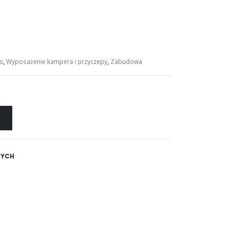
s
,
Wyposażenie kampera i przyczepy
,
Zabudowa
NYCH