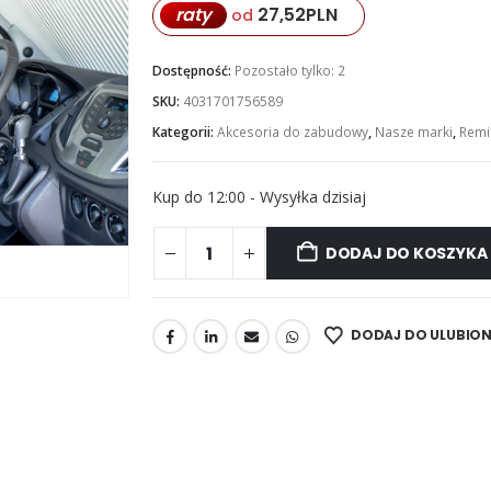
raty
27,52
PLN
od
Dostępność:
Pozostało tylko: 2
SKU:
4031701756589
Kategorii:
Akcesoria do zabudowy
,
Nasze marki
,
Remi
Kup do 12:00 - Wysyłka dzisiaj
DODAJ DO KOSZYKA
DODAJ DO ULUBIO