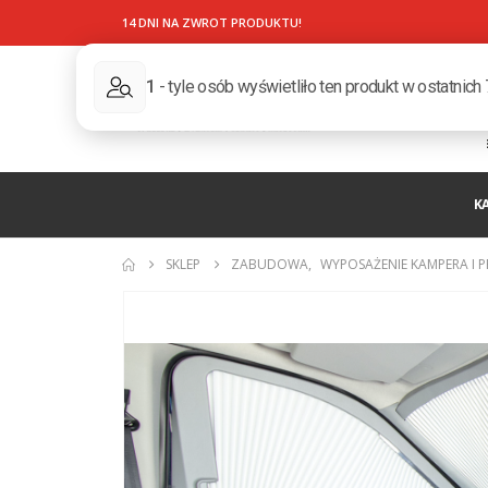
14 DNI NA ZWROT PRODUKTU!
K
SKLEP
ZABUDOWA
,
WYPOSAŻENIE KAMPERA I 