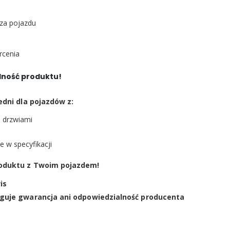
rza pojazdu
rcenia
ność produktu!
dni dla pojazdów z:
d drzwiami
m
ne w specyfikacji
oduktu z Twoim pojazdem!
is
guje gwarancja ani odpowiedzialność producenta