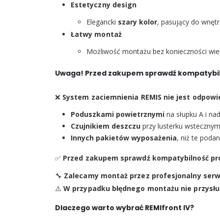
Estetyczny design
Elegancki
szary kolor
, pasujący do wnęt
Łatwy montaż
Możliwość montażu bez konieczności wie
Uwaga! Przed zakupem sprawdź kompatybil
❌
System zaciemnienia REMIS nie jest odpowie
Poduszkami powietrznymi
na słupku A i na
Czujnikiem deszczu
przy lusterku wsteczny
Innych pakietów wyposażenia
, niż te poda
✅
Przed zakupem sprawdź kompatybilność pr
🔧
Zalecamy montaż przez profesjonalny serw
⚠️
W przypadku błędnego montażu nie przysłu
Dlaczego warto wybrać REMIfront IV?