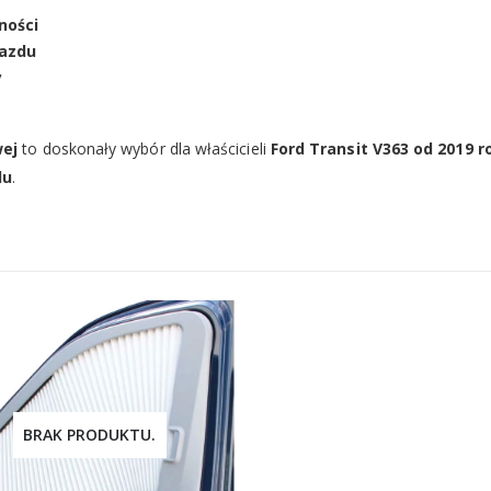
ności
jazdu
y
wej
to doskonały wybór dla właścicieli
Ford Transit V363 od 2019 r
du
.
BRAK PRODUKTU.