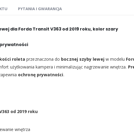
KTU
PYTANIA I GWARANCJA
wej dla Forda Transit V363 od 2019 roku, kolor szary
 prywatności
kości roleta
przeznaczona do
bocznej szyby lewej
w modelu
For
mfort użytkowania kampera i minimalizując nagrzewanie wnętrza.
Pr
 zapewnia
ochronę prywatności
.
 V363 od 2019 roku
zewanie wnętrza