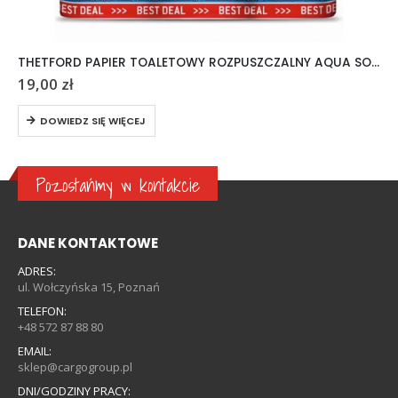
THETFORD PAPIER TOALETOWY ROZPUSZCZALNY AQUA SOFT 6 ROLEK
19,00
zł
DOWIEDZ SIĘ WIĘCEJ
Pozostańmy w kontakcie
DANE KONTAKTOWE
ADRES:
ul. Wołczyńska 15, Poznań
TELEFON:
+48 572 87 88 80
EMAIL:
sklep@cargogroup.pl
DNI/GODZINY PRACY: