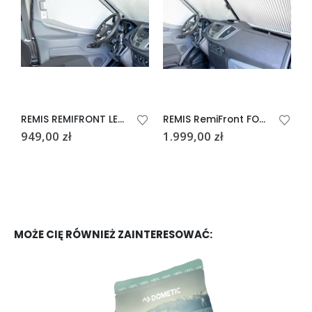
REMIS REMIFRONT LEWY FORD TRANSIT KOLOR SZARY
REMIS RemiFront FORD TRANSIT
949,00
zł
1.999,00
zł
9
MOŻE CIĘ RÓWNIEŻ ZAINTERESOWAĆ: