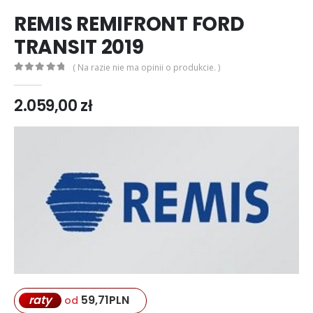
REMIS REMIFRONT FORD
TRANSIT 2019
( Na razie nie ma opinii o produkcie. )
0
out of 5
2.059,00
zł
59,71
PLN
raty
od