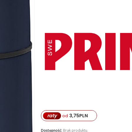
raty
3,75
PLN
od
Dostępność:
Brak produktu.