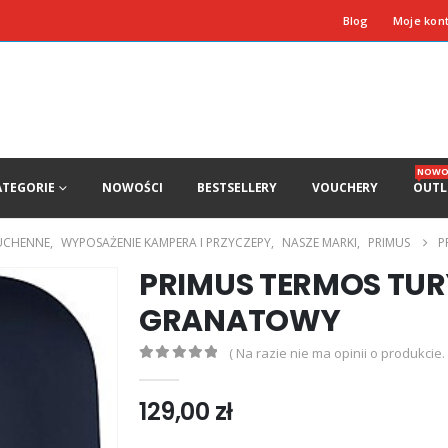
Blog
Moje kon
NOWO
ATEGORIE
NOWOŚCI
BESTSELLERY
VOUCHERY
OUTL
UCHENNE
,
WYPOSAŻENIE KAMPERA I PRZYCZEPY
,
NASZE MARKI
,
PRIMUS
P
PRIMUS TERMOS TU
GRANATOWY
( Na razie nie ma opinii o produkcie. 
0
out of 5
129,00
zł