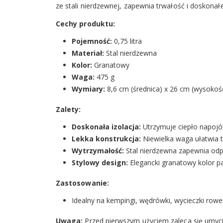
ze stali nierdzewnej, zapewnia trwałość i doskonałe
Cechy produktu:
Pojemność:
0,75 litra
Materiał:
Stal nierdzewna
Kolor:
Granatowy
Waga:
475 g
Wymiary:
8,6 cm (średnica) x 26 cm (wysokoś
Zalety:
Doskonała izolacja:
Utrzymuje ciepło napojów
Lekka konstrukcja:
Niewielka waga ułatwia 
Wytrzymałość:
Stal nierdzewna zapewnia od
Stylowy design:
Elegancki granatowy kolor p
Zastosowanie:
Idealny na kempingi, wędrówki, wycieczki rowe
Uwaga:
Przed pierwszym użyciem zaleca się umyci