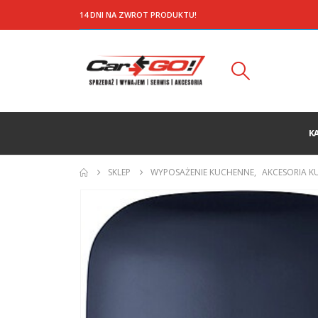
14 DNI NA ZWROT PRODUKTU!
K
SKLEP
WYPOSAŻENIE KUCHENNE
,
AKCESORIA K