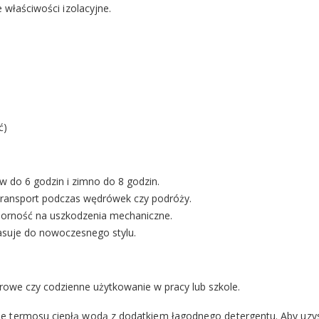
 właściwości izolacyjne.
ć)
 do 6 godzin i zimno do 8 godzin.
transport podczas wędrówek czy podróży.
porność na uszkodzenia mechaniczne.
asuje do nowoczesnego stylu.
rowe czy codzienne użytkowanie w pracy lub szkole.
e termosu ciepłą wodą z dodatkiem łagodnego detergentu. Aby uzysk