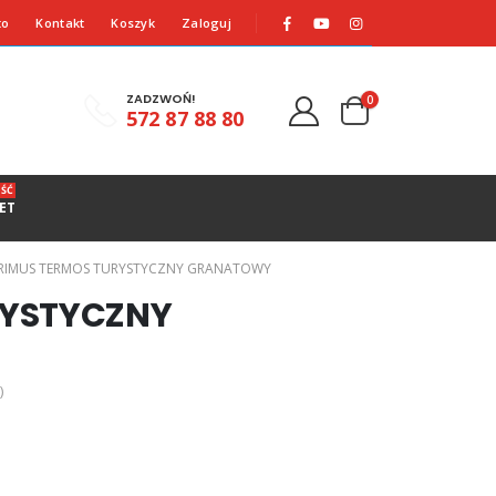
to
Kontakt
Koszyk
Zaloguj
ZADZWOŃ!
0
572 87 88 80
ŚĆ
ET
RIMUS TERMOS TURYSTYCZNY GRANATOWY
RYSTYCZNY
)