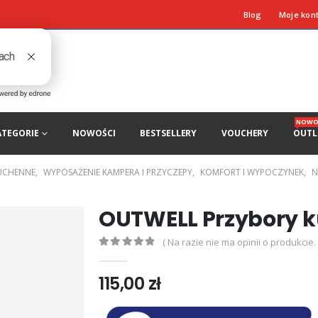
Blog
Moje kon
NOWO
ATEGORIE
NOWOŚCI
BESTSELLERY
VOUCHERY
OUTL
UCHENNE
,
WYPOSAŻENIE KAMPERA I PRZYCZEPY
,
KOMFORT I WYPOCZYNEK
,
N
OUTWELL Przybory 
( Na razie nie ma opinii o produkcie. 
0
out of 5
115,00
zł