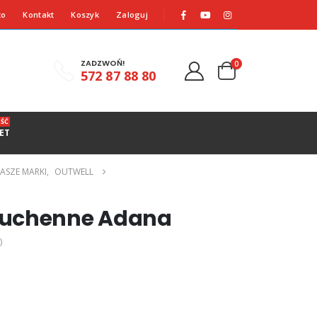
to
Kontakt
Koszyk
Zaloguj
ZADZWOŃ!
0
572 87 88 80
ŚĆ
ET
ASZE MARKI
,
OUTWELL
kuchenne Adana
)