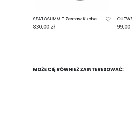
OUTWELL ZESTAW KUCHENNY DESKA + NOŻE CALDAS KNIFE
SEATOSUMMIT Zestaw Kuchenny Detour Essentials Camp 4 elementy
830,00
zł
99,00
MOŻE CIĘ RÓWNIEŻ ZAINTERESOWAĆ: