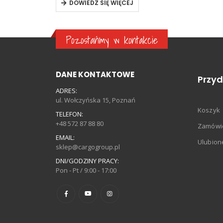
DOWIEDZ SIĘ WIĘCEJ
Pozostańmy w kontakcie
DANE KONTAKTOWE
Przyd
ADRES:
ul. Wołczyńska 15, Poznań
Koszyk
TELEFON:
+48 572 87 88 80
Zamówi
EMAIL:
Ulubion
sklep@cargogroup.pl
DNI/GODZINY PRACY:
Pon - Pt / 9:00 - 17:00