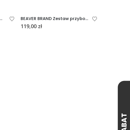
ZESTAW PRZYBORÓW KUCHENNYCH ALMADA
BEAVER BRAND Zestaw przyborów kuchennych 7 el.
119,00
zł
99,00
zł