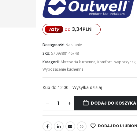
raty
3,34
PLN
od
Dostępność:
Na stanie
SKU:
5709388146748
Kategorii:
Akcesoria kuchenne
,
Komfort i wypoczynek
Wyposażenie kuchenne
Kup do 12:00 - Wysyłka dzisiaj
DODAJ DO KOSZYKA
DODAJ DO ULUBIO