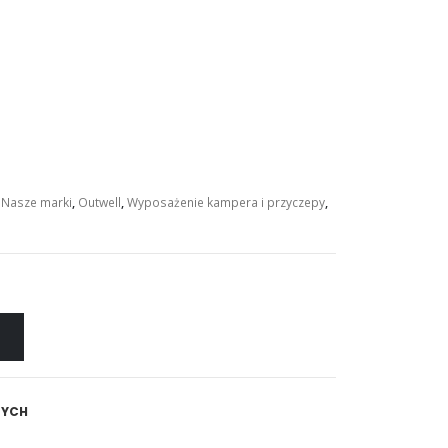
,
Nasze marki
,
Outwell
,
Wyposażenie kampera i przyczepy
,
NYCH