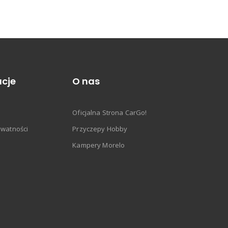
cje
O nas
Oficjalna Strona CarGo!
ywatności
Przyczepy Hobby
Kampery Morelo