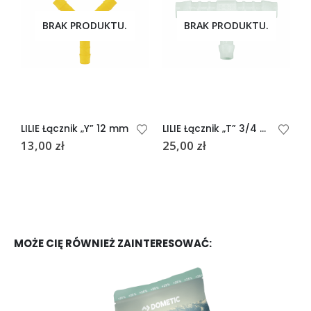
BRAK PRODUKTU.
BRAK PRODUKTU.
LILIE Łącznik „Y” 12 mm
LILIE Łącznik „T” 3/4 cala 19mm
L
13,00
zł
25,00
zł
1
MOŻE CIĘ RÓWNIEŻ ZAINTERESOWAĆ: