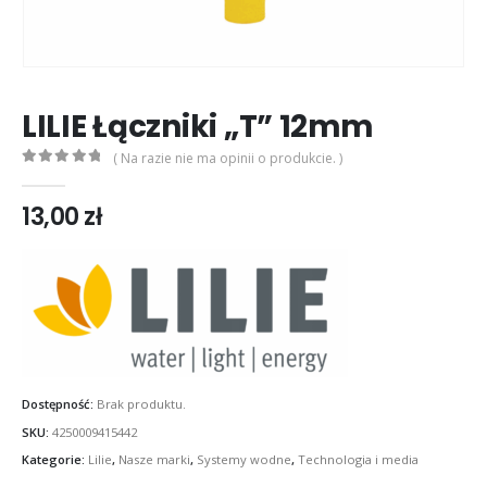
LILIE Łączniki „T” 12mm
( Na razie nie ma opinii o produkcie. )
0
out of 5
13,00
zł
Dostępność:
Brak produktu.
SKU:
4250009415442
Kategorie:
Lilie
,
Nasze marki
,
Systemy wodne
,
Technologia i media