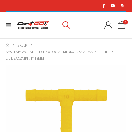
0
SKLEP
SYSTEMY WODNE
,
TECHNOLOGIA I MEDIA
,
NASZE MARKI
,
LILIE
LILIE ŁĄCZNIKI „T” 12MM