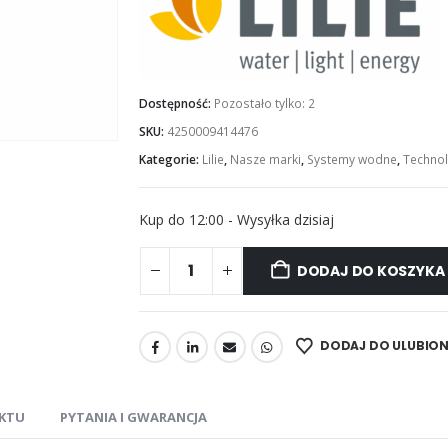
Dostępność:
Pozostało tylko: 2
SKU:
4250009414476
Kategorie:
Lilie
,
Nasze marki
,
Systemy wodne
,
Technol
Kup do 12:00 - Wysyłka dzisiaj
DODAJ DO KOSZYKA
DODAJ DO ULUBIO
KTU
PYTANIA I GWARANCJA