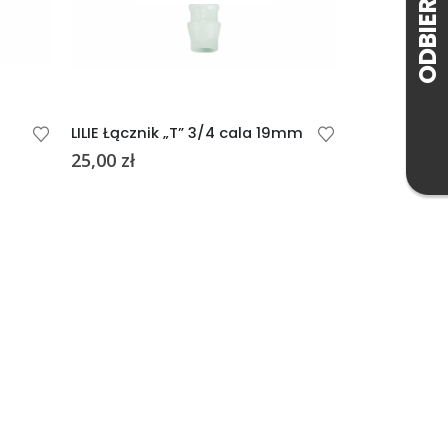
LILIE Łącznik „T” 3/4 cala 19mm
LILIE Łączn
25,00
zł
13,00
zł