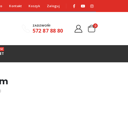
to
Kontakt
Koszyk
Zaloguj
ZADZWOŃ!
0
572 87 88 80
ŚĆ
ET
mm
)