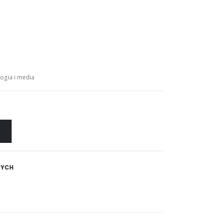
ogia i media
NYCH