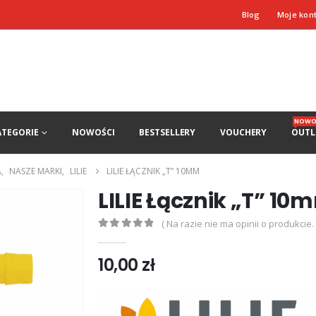
Blog
Moje kon
NOWO
ATEGORIE
NOWOŚCI
BESTSELLERY
VOUCHERY
OUTL
A
,
NASZE MARKI
,
LILIE
LILIE ŁĄCZNIK „T” 10MM
LILIE Łącznik „T” 10
( Na razie nie ma opinii o produkcie. 
0
out of 5
10,00
zł