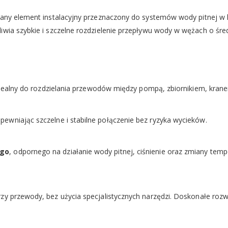
onany element instalacyjny przeznaczony do systemów wody pitnej 
iwia szybkie i szczelne rozdzielenie przepływu wody w wężach o śr
– idealny do rozdzielania przewodów między pompą, zbiornikiem, kr
apewniając szczelne i stabilne połączenie bez ryzyka wycieków.
ego
, odpornego na działanie wody pitnej, ciśnienie oraz zmiany temp
zy przewody, bez użycia specjalistycznych narzędzi. Doskonałe rozw