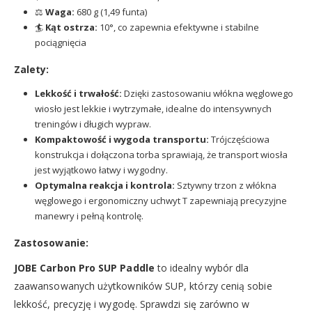
⚖️
Waga:
680 g (1,49 funta)
🏄
Kąt ostrza:
10°, co zapewnia efektywne i stabilne
pociągnięcia
Zalety:
Lekkość i trwałość:
Dzięki zastosowaniu włókna węglowego
wiosło jest lekkie i wytrzymałe, idealne do intensywnych
treningów i długich wypraw.
Kompaktowość i wygoda transportu:
Trójczęściowa
konstrukcja i dołączona torba sprawiają, że transport wiosła
jest wyjątkowo łatwy i wygodny.
Optymalna reakcja i kontrola:
Sztywny trzon z włókna
węglowego i ergonomiczny uchwyt T zapewniają precyzyjne
manewry i pełną kontrolę.
Zastosowanie:
JOBE Carbon Pro SUP Paddle
to idealny wybór dla
zaawansowanych użytkowników SUP, którzy cenią sobie
lekkość, precyzję i wygodę. Sprawdzi się zarówno w