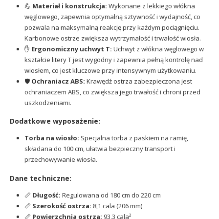
💪
Materiał i konstrukcja:
Wykonane z lekkiego włókna
węglowego, zapewnia optymalną sztywność i wydajność, co
pozwala na maksymalną reakcję przy każdym pociągnięciu.
Karbonowe ostrze zwiększa wytrzymałość i trwałość wiosła.
✋
Ergonomiczny uchwyt T:
Uchwyt z włókna węglowego w
kształcie litery T jest wygodny i zapewnia pełną kontrolę nad
wiosłem, co jest kluczowe przy intensywnym użytkowaniu.
🛡️
Ochraniacz ABS:
Krawędź ostrza zabezpieczona jest
ochraniaczem ABS, co zwiększa jego trwałość i chroni przed
uszkodzeniami.
Dodatkowe wyposażenie:
Torba na wiosło:
Specjalna torba z paskiem na ramię,
składana do 100 cm, ułatwia bezpieczny transport i
przechowywanie wiosła.
Dane techniczne:
📏
Długość:
Regulowana od 180 cm do 220 cm
📏
Szerokość ostrza:
8,1 cala (206 mm)
📏
Powierzchnia ostrza:
93,3 cala²