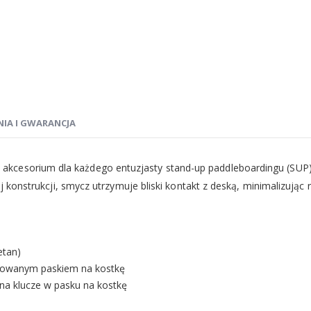
NIA I GWARANCJA
 akcesorium dla każdego entuzjasty stand-up paddleboardingu (SUP
ej konstrukcji, smycz utrzymuje bliski kontakt z deską, minimalizując
etan)
ulowanym paskiem na kostkę
a klucze w pasku na kostkę