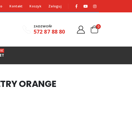
to
Kontakt
Koszyk
Zaloguj
ZADZWOŃ!
0
572 87 88 80
ŚĆ
ET
METRY ORANGE