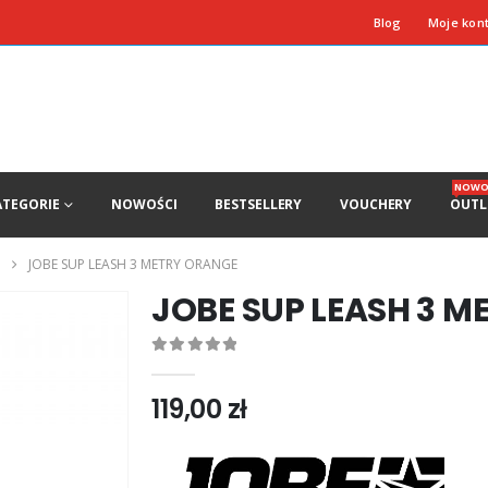
Blog
Moje kon
NOWO
ATEGORIE
NOWOŚCI
BESTSELLERY
VOUCHERY
OUTL
JOBE SUP LEASH 3 METRY ORANGE
JOBE SUP LEASH 3 
0
out of 5
119,00
zł