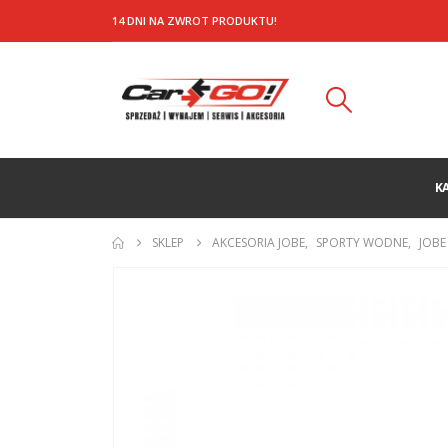
14 DNI NA ZWROT PRODUKTU!
K
SKLEP
AKCESORIA JOBE
,
SPORTY WODNE
,
JOBE