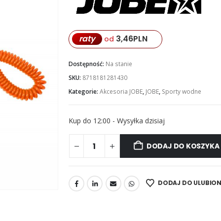
raty
3,46
PLN
od
Dostępność:
Na stanie
SKU:
8718181281430
Kategorie:
Akcesoria JOBE
,
JOBE
,
Sporty wodne
Kup do 12:00 - Wysyłka dzisiaj
DODAJ DO KOSZYKA
DODAJ DO ULUBIO