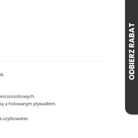
b.
sześcioosobowych.
dzią a holowanym pływadłem.
ia użytkowanie.