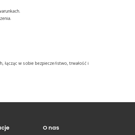
warunkach.
zenia.
, łącząc w sobie bezpieczeństwo, trwałość i
cje
O nas