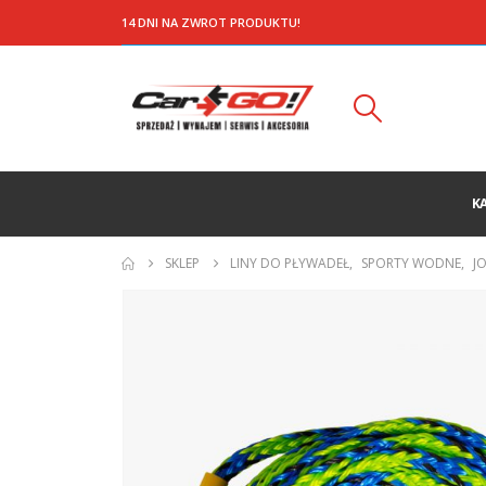
14 DNI NA ZWROT PRODUKTU!
K
SKLEP
LINY DO PŁYWADEŁ
,
SPORTY WODNE
,
J