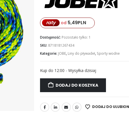
raty
5,49
PLN
od
Dostępność:
Pozostało tylko: 1
SKU:
8718181267434
Kategorie:
JOBE
,
Liny do pływadeł
,
Sporty wodne
Kup do 12:00 - Wysyłka dzisiaj
DODAJ DO KOSZYKA
DODAJ DO ULUBIO