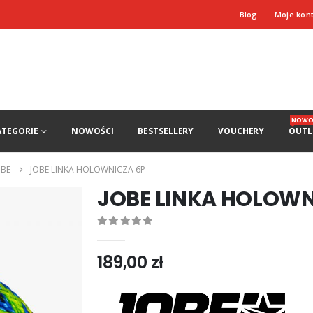
Blog
Moje kon
NOWO
ATEGORIE
NOWOŚCI
BESTSELLERY
VOUCHERY
OUTL
OBE
JOBE LINKA HOLOWNICZA 6P
JOBE LINKA HOLOWN
0
out of 5
189,00
zł