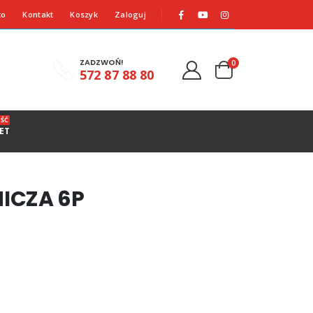
to
Kontakt
Koszyk
Zaloguj
ZADZWOŃ!
0
572 87 88 80
ŚĆ
ET
ICZA 6P