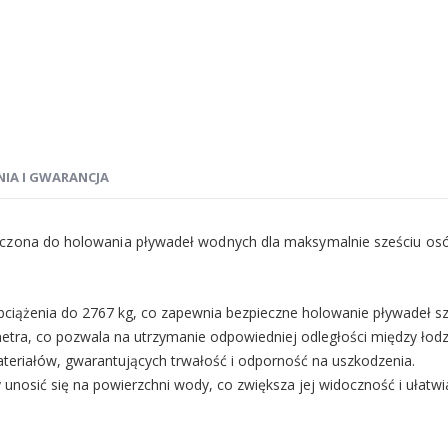
NIA I GWARANCJA
naczona do holowania pływadeł wodnych dla maksymalnie sześciu osó
bciążenia do 2767 kg, co zapewnia bezpieczne holowanie pływadeł 
metra, co pozwala na utrzymanie odpowiedniej odległości między ło
teriałów, gwarantujących trwałość i odporność na uszkodzenia.
 unosić się na powierzchni wody, co zwiększa jej widoczność i ułatw