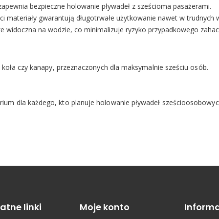
zapewnia bezpieczne holowanie pływadeł z sześcioma pasażerami.
ości materiały gwarantują długotrwałe użytkowanie nawet w trudnych 
rze widoczna na wodzie, co minimalizuje ryzyko przypadkowego zahac
k koła czy kanapy, przeznaczonych dla maksymalnie sześciu osób.
ium dla każdego, kto planuje holowanie pływadeł sześcioosobowych
atne linki
Moje konto
Informa