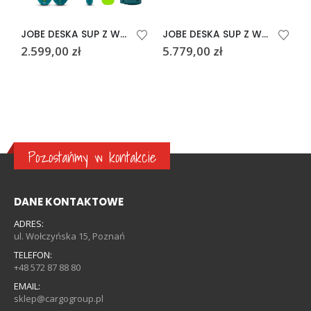
JOBE DESKA SUP Z WIOSŁEM YARRA 10,6
JOBE DESKA SUP Z WIOSŁEM SUPERSIZED 15.0
2.599,00
zł
5.779,00
zł
1
Pozostańmy w kontakcie
DANE KONTAKTOWE
ADRES:
ul. Wołczyńska 15, Poznań
TELEFON:
+48 572 87 88 80
EMAIL:
sklep@cargogroup.pl