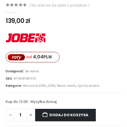
( Na razie nie ma opinii o produkcie. )
0
out of 5
139,00
zł
4,04
PLN
raty
od
Dostępność:
Na stanie
SKU:
8718181941570
Kategorie:
Akcesoria JOBE
,
JOBE
,
Nasze marki
,
Sporty wodne
Kup do 12:00 - Wysyłka dzisiaj
DODAJ DO KOSZYKA