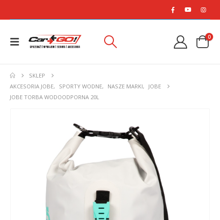
0
SKLEP
AKCESORIA JOBE
,
SPORTY WODNE
,
NASZE MARKI
,
JOBE
JOBE TORBA WODOODPORNA 20L