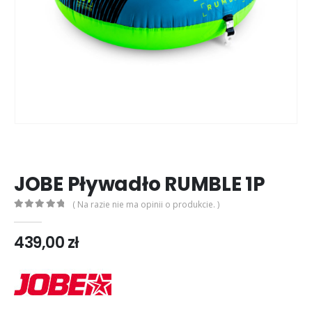
JOBE Pływadło RUMBLE 1P
( Na razie nie ma opinii o produkcie. )
0
out of 5
439,00
zł