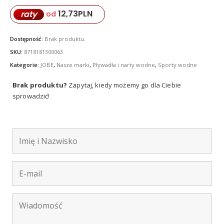
12,73
PLN
raty
od
Dostępność:
Brak produktu.
SKU:
8718181300063
Kategorie:
JOBE
,
Nasze marki
,
Pływadła i narty wodne
,
Sporty wodne
Brak produktu?
Zapytaj, kiedy możemy go dla Ciebie
sprowadzić!