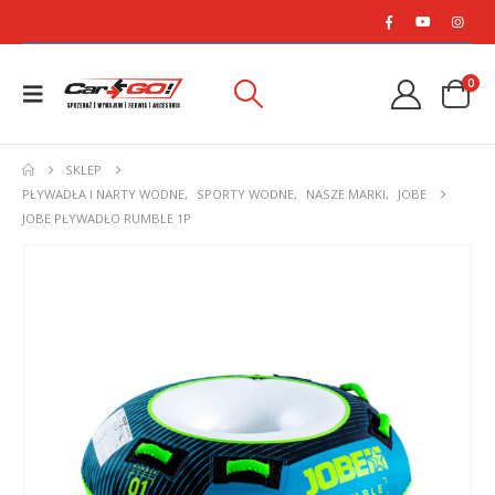
0
SKLEP
PŁYWADŁA I NARTY WODNE
,
SPORTY WODNE
,
NASZE MARKI
,
JOBE
JOBE PŁYWADŁO RUMBLE 1P