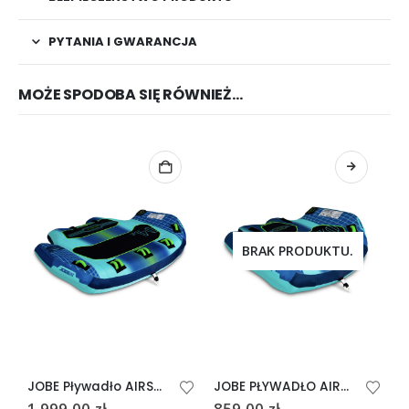
PYTANIA I GWARANCJA
MOŻE SPODOBA SIĘ RÓWNIEŻ…
BRAK PRODUKTU.
JOBE Pływadło AIRSTREAM 4P
JOBE PŁYWADŁO AIRSTREAM 2P
1.999,00
zł
859,00
zł
1