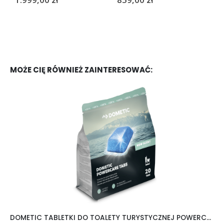
MOŻE CIĘ RÓWNIEŻ ZAINTERESOWAĆ:
DOMETIC TABLETKI DO TOALETY TURYSTYCZNEJ POWERCARE TABS 20 SZTUK